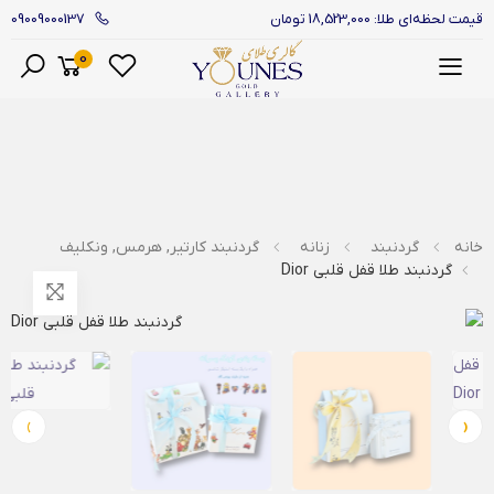
09009000137
قیمت لحظه‌ای طلا: 18,523,000 تومان
0
منو
خانه
گردنبند
زنانه
گردنبند کارتیر, هرمس, ونکلیف
گردنبند طلا قفل قلبی Dior
›
‹