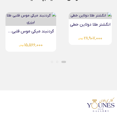
این خطی
دستبند طلا زنانه 
گردنبند میکی موس قلبی...
4,644,000
تومان
تو
15,566,000
تومان