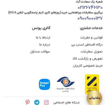
شعبه یک سعادت آباد
02126746130
پیگیری سفارشات وراهنمایی خرید(روزهای کاری تایم پاسخگویی تلفنی 11 تا17)
09009000137
خدمات مشتری
گالری یونس
قوانین و مقررات
ارتباط با ما
درگاه اقساطی اسنپ پی
درباره ما
تحویل سفارشات
سوالات متداول
تعویض و بازگشت کالا
حریم خصوصی کاربران
شبکه های اجتماعی