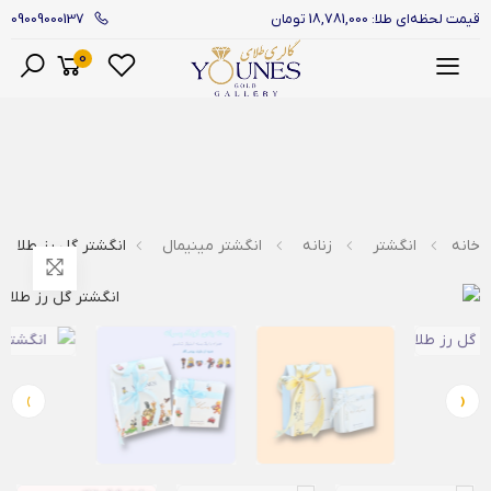
09009000137
قیمت لحظه‌ای طلا: 18,781,000 تومان
0
منو
خانه
انگشتر
زنانه
انگشتر مینیمال
انگشتر گل رز طلا
›
‹