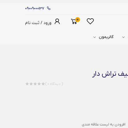
09009000137
0
ورود / ثبت نام
گالریمون
یف تراش دار
( 0 دیدگاه )
افزودن به لیست علاقه مندی