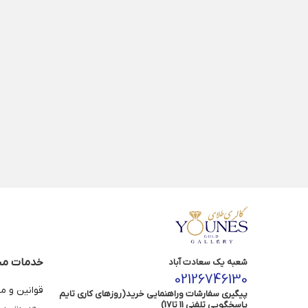
خدمات مش
شعبه یک سعادت آباد
02126746130
قوانین و م
پیگیری سفارشات وراهنمایی خرید(روزهای کاری تایم
پاسخگویی تلفنی 11 تا17)