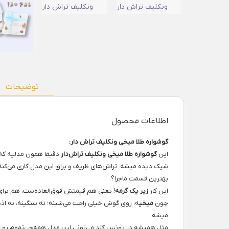
توضیحات
اطلاعات محصول
گوشواره طلا میخی ونکلیف تراش دار:
این
گوشواره طلا میخی ونکلیف تراش‌دار
دقیقا همون مدلیه که 
شیک دیده میشه. تراش‌های ظریف و براق این مدل کاری می‌کن
بهترین قسمت ماجرا؟
این کار
زیر یک گرمه
! یعنی هم قیمتش فوق‌العاده‌ست، هم برای 
چون
میخی
ه، روی گوش خیلی راحت می‌شینه؛ نه سنگینه، نه اذیت
میشه.
مثل همیشه در یونس گلد می‌تونی این مدل همه‌چی‌تموم رو ب