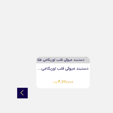
دستبند سنگی قلب ساده...
2,485,000
تومان