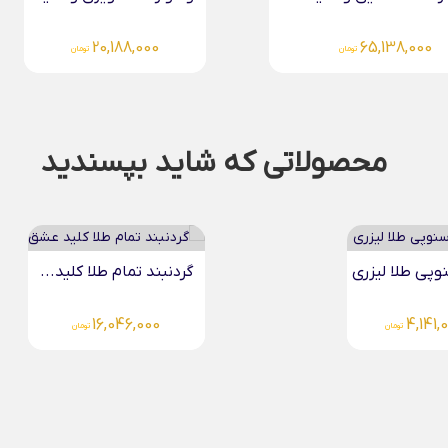
20,188,000
65,138,000
تومان
تومان
محصولاتی که شاید بپسندید
 تمام طلا کلید...
دستبند میوکی قلب اوریگامی...
4,721,000
16,046,0
تومان
تومان