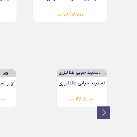
78,918,000
تومان
آویز اسنوپی طلا لیزری
گردنبند
00
4,141,000
تومان