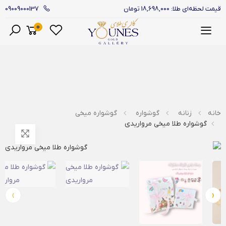
09009000137
قیمت لحظه‌ای طلا: 18,698,000 تومان
0
منو
خانه
زنانه
گوشواره
گوشواره میخی
گوشواره طلا میخی مرواریدی
›
‹