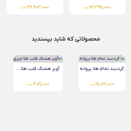
36,903,000
13,395,000
تومان
تومان
محصولاتی که شاید بپسندید
آویز هشتگ قلب طلا...
آویز ایران طلا لیزری
4,121,000
4,121,000
تومان
تومان