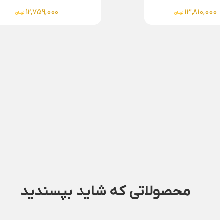
12,759,000
13,810,000
تومان
تومان
محصولاتی که شاید بپسندید