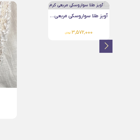
گردنبند
000
گردنبند ماه طلا
18,883,000
تومان