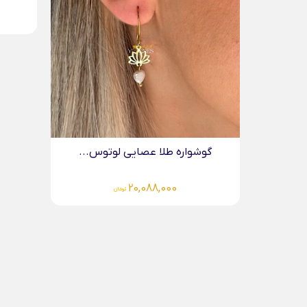
گوشواره طلا عصایی لوتوس...
20,088,000
تومان