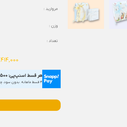
مروارید :
وزن :
تعداد :
,414,000
هر قسط اسنپ‌پی:
,500
۴ قسط ماهانه. بدون سود، چک و ضامن.