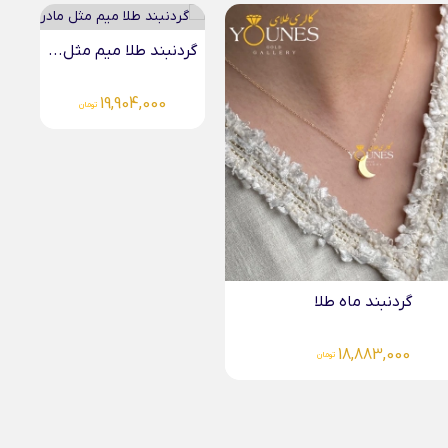
 طلا میم مثل...
19,904,
تومان
آویز طلا خانه قلبی
4,226,000
تومان