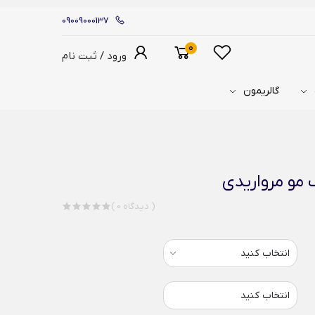
09009000137
0
ورود / ثبت نام
گالریمون
 مو مرواریدی
( 0 دیدگاه )
انتخاب کنید