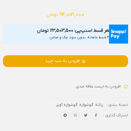
94,014,000
تومان
هر قسط اسنپ‌پی:
23,503,500
تومان
۴ قسط ماهانه. بدون سود، چک و ضامن.
افزودن به سبد خرید
افزودن به لیست علاقه مندی
دسته بندی :
زنانه
،
گوشواره
،
گوشواره آویز
اشتراک گذاری :