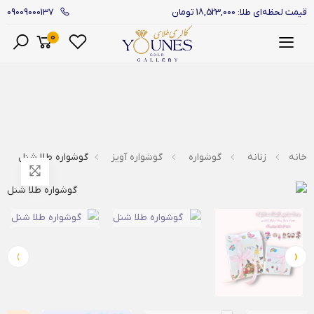
09009000137
قیمت لحظه‌ای طلا: 18,523,000 تومان
0
منو
خانه
زنانه
گوشواره
گوشواره آویز
گوشواره طلا شنل
›
‹