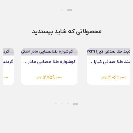
محصولاتی که شاید بپسندید
گوشواره طلا عصایی مادر...
گردنبند طلا حرف H
16,076,000
12,759,000
تومان
تومان