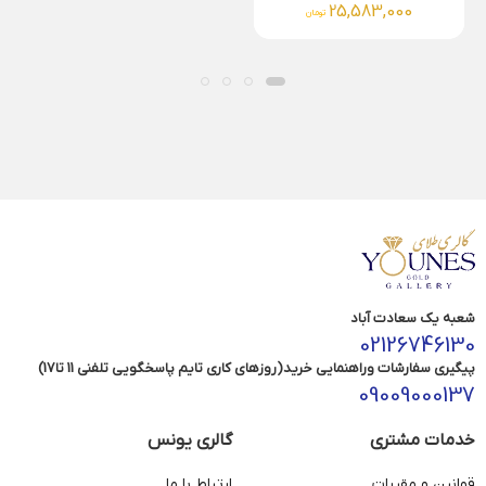
شعبه یک سعادت آباد
02126746130
پیگیری سفارشات وراهنمایی خرید(روزهای کاری تایم پاسخگویی تلفنی 11 تا17)
09009000137
خدمات مشتری
گالری یونس
قوانین و مقررات
ارتباط با ما