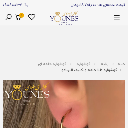
09009000137
قیمت لحظه‌ای طلا: 18,781,000 تومان
0
منو
خانه
زنانه
گوشواره
گوشواره حلقه ای
گوشواره طلا حلقه ونکلیف البرنادو