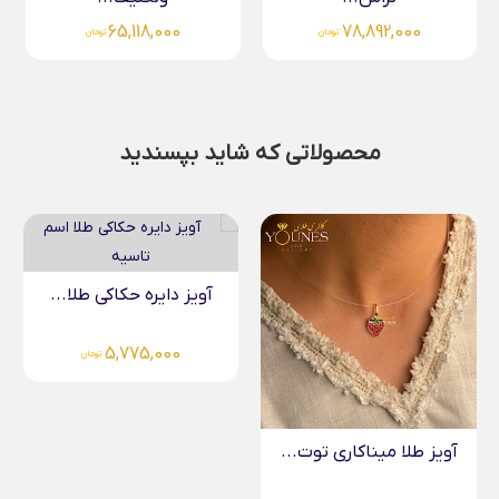
65,118,000
78,892,000
تومان
تومان
محصولاتی که شاید بپسندید
آویز دایره حکاکی طلا...
دستبند قلب و بال...
2,484,000
5,775,000
تومان
تومان