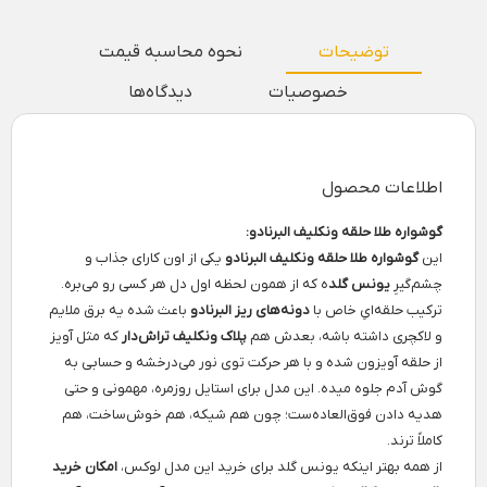
توضیحات
نحوه محاسبه قیمت
خصوصیات
دیدگاه‌ها
اطلاعات محصول
گوشواره طلا حلقه ونکلیف البرنادو:
این
گوشواره طلا حلقه ونکلیف البرنادو
یکی از اون کارای جذاب و
چشم‌گیرِ
یونس گلد
ه که از همون لحظه اول دل هر کسی رو می‌بره.
ترکیب حلقه‌ایِ خاص با
دونه‌های ریز البرنادو
باعث شده یه برق ملایم
و لاکچری داشته باشه، بعدش هم
پلاک ونکلیف تراش‌دار
که مثل آویز
از حلقه آویزون شده و با هر حرکت توی نور می‌درخشه و حسابی به
گوش آدم جلوه میده. این مدل برای استایل روزمره، مهمونی و حتی
هدیه دادن فوق‌العاده‌ست؛ چون هم شیکه، هم خوش‌ساخت، هم
کاملاً ترند.
از همه بهتر اینکه یونس گلد برای خرید این مدل لوکس،
امکان خرید