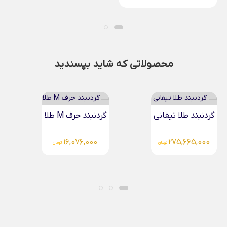
محصولاتی که شاید بپسندید
گردنبند حرف M طلا
گردنبند بی نهایت هنری..
16,076,000
تومان
15,392,000
تومان