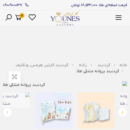
09009000137
قیمت لحظه‌ای طلا: 18,523,000 تومان
0
منو
خانه
گردنبند
زنانه
گردنبند کارتیر, هرمس, ونکلیف
گردنبند پروانه مشکی طلا
›
‹