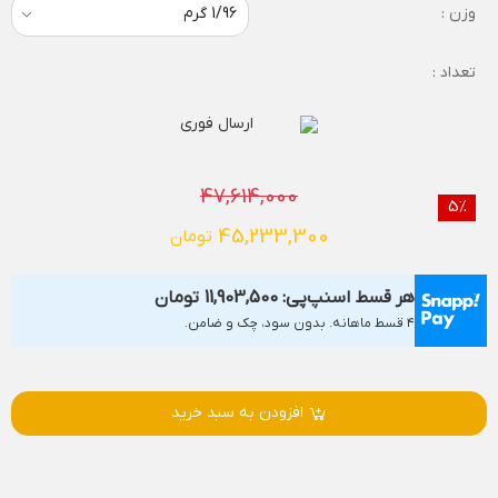
وزن :
تعداد :
ارسال فوری
47,614,000
5%
45,233,300
تومان
هر قسط اسنپ‌پی:
11,903,500
تومان
۴ قسط ماهانه. بدون سود، چک و ضامن.
افزودن به سبد خرید