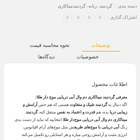
،
،
دسته بندی :
گردنبند
زنانه
گردنبندمیناکاری
اشتراک گذاری :
توضیحات
نحوه محاسبه قیمت
خصوصیات
دیدگاه‌ها
اطلاعات محصول
معرفی گردنبند میناکاری دم وال آبی دریایی موج دار طلا:
اگه دنبال یه
گردنبند شیک و متفاوت
هستی که هم حس
آرامش و
زیبایی دریا
بده، هم
قدرت و اعتماد به نفس
منتقل کنه،
گردنبند
میناکاری دم وال آبی دریایی موج‌دار طلا
انتخابیه که نباید از دست بدی.
رنگ
آبی دریایی با موج‌های ظریف
ش مثل موج‌های آرام اقیانوس،
انرژی مثبت و آرامش روحی میاره و هر استایلی رو تکمیل می‌کنه.