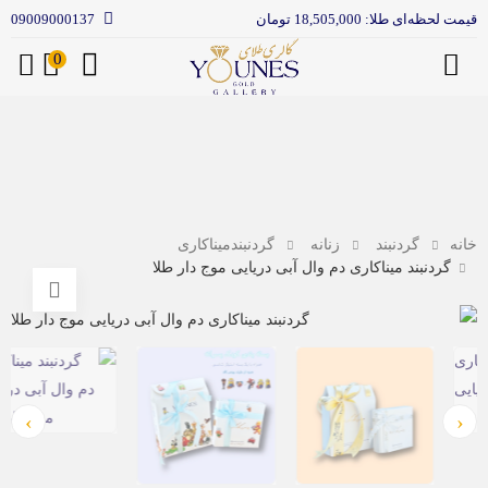
قیمت لحظه‌ای طلا: 18,505,000 تومان
09009000137
0
منو
خانه
گردنبند
زنانه
گردنبندمیناکاری
گردنبند میناکاری دم وال آبی دریایی موج دار طلا
›
‹