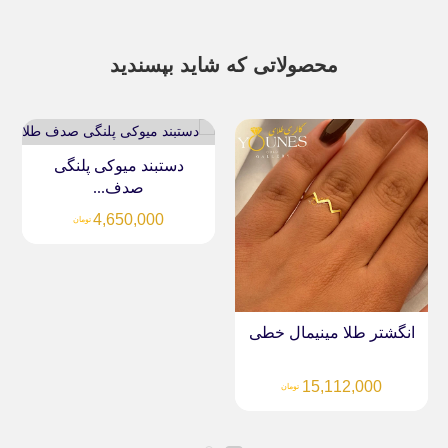
محصولاتی که شاید بپسندید
دستبند میوکی پلنگی
صدف...
آویز طلا سنگ صدفی...
4,650,000
تومان
3,426,000
تومان
طی