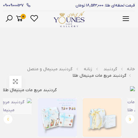
09009000137
قیمت لحظه‌ای طلا: 18,523,000 تومان
0
منو
خانه
گردنبند
زنانه
گردنبند مینیمال و متصل
گردنبند مربع مات مینیمال طلا
›
‹