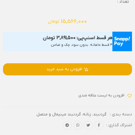
تعداد :
15,566,000
تومان
هر قسط اسنپ‌پی:
3,891,500
تومان
۴ قسط ماهانه. بدون سود، چک و ضامن.
افزودن به سبد خرید
افزودن به لیست علاقه مندی
دسته بندی :
گردنبند
،
زنانه
،
گردنبند مینیمال و متصل
اشتراک گذاری :