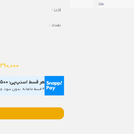
وزن :
تعداد :
,290,000
هر قسط اسنپ‌پی:
,500
۴ قسط ماهانه. بدون سود، چک و ضامن.