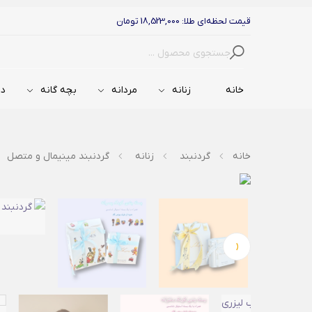
قیمت لحظه‌ای طلا: 18,523,000 تومان
جستجو
خانه
زنانه
مردانه
بچه گانه
دس
خانه
گردنبند
زنانه
گردنبند مینیمال و متصل
‹