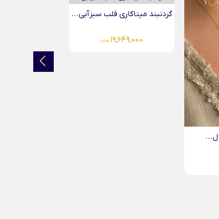
گردنبند میناکاری قلب مسی...
گردنب
19,138,000
تومان