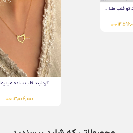
گردنبند میناکاری قلب سبزآبی...
19,649,000
تومان
دنبند قلب ساده مینیمال...
13,004,000
تومان