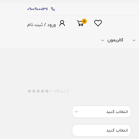
09009000137
0
ورود / ثبت نام
گالریمون
( 0 دیدگاه )
انتخاب کنید