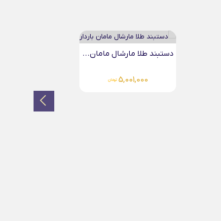
دستبند طلا مارشال مامان...
5,001,000
تومان