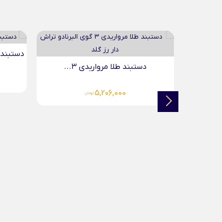
دستبند 
دستبند طلا مرواریدی ۳...
5,206,000
تومان
.