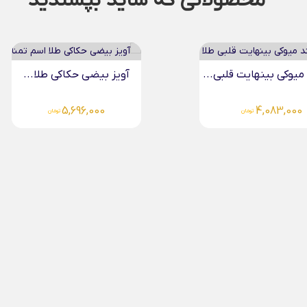
محصولاتی که شاید بپسندید
میوکی بینهایت قلبی...
آویز بیضی حکاکی طلا...
5,696,000
4,083,000
تومان
تومان