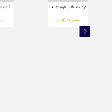
گردنبند تو قلب طلا...
14,596,000
تومان
گر