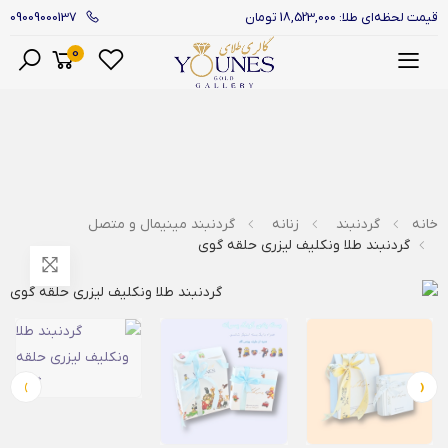
09009000137
قیمت لحظه‌ای طلا: 18,523,000 تومان
0
منو
خانه
گردنبند
زنانه
گردنبند مینیمال و متصل
گردنبند طلا ونکلیف لیزری حلقه گوی
›
‹