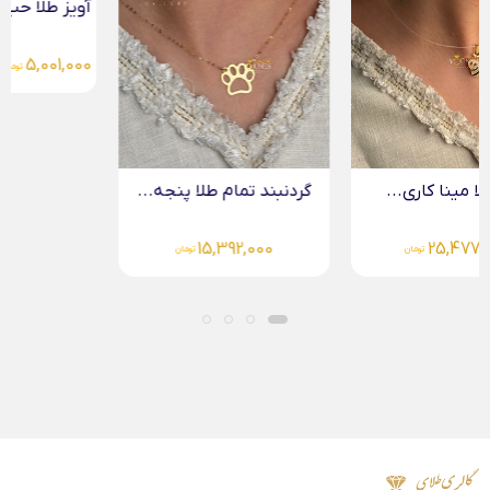
آویز طلا حب
5,001,000
تومان
گردنبند تمام طلا پنجه...
15,392,000
تومان