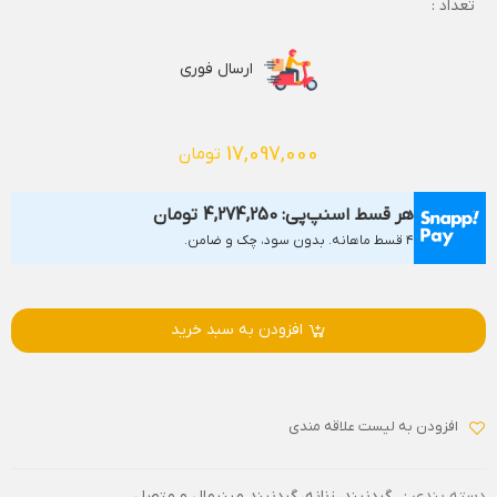
تعداد :
ارسال فوری
17,097,000
تومان
هر قسط اسنپ‌پی:
4,274,250
تومان
۴ قسط ماهانه. بدون سود، چک و ضامن.
افزودن به سبد خرید
افزودن به لیست علاقه مندی
دسته بندی :
گردنبند
،
زنانه
،
گردنبند مینیمال و متصل