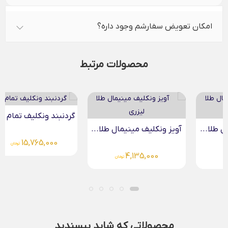
امکان تعویض سفارشم وجود داره؟
محصولات مرتبط
گردنبند ونکلیف تمام طلا
آویز ونکلیف مینیمال طلا...
15,765,000
تومان
4,135,000
تومان
محصولاتی که شاید بپسندید