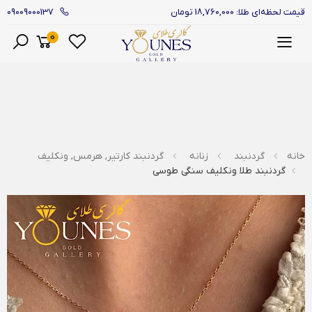
09009000137
قیمت لحظه‌ای طلا: 18,760,000 تومان
0
منو
خانه
گردنبند
زنانه
گردنبند کارتیر, هرمس, ونکلیف
گردنبند طلا ونکلیف سنگی طوسی