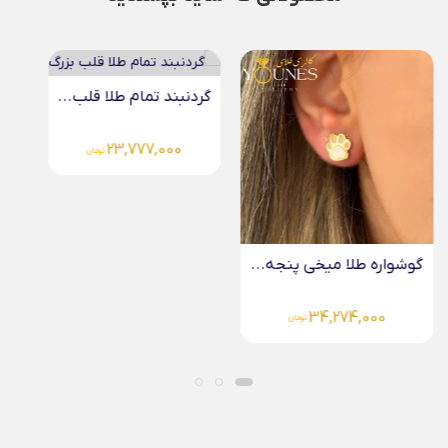
گردنبند تمام طلا قلب...
23,777,000
تومان
گردنبند طلا سنگ اپال...
10,234,000
تومان