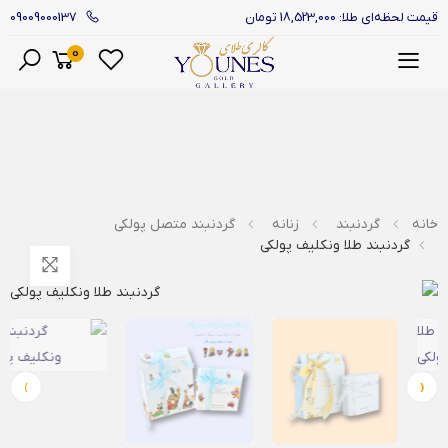
09009000137
قیمت لحظه‌ای طلا: 18,523,000 تومان
0
منو
خانه
گردنبند
زنانه
گردنبند متصل پولکی
گردنبند طلا ونکلیف پولکی
›
‹