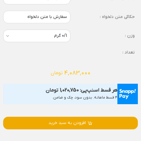
حکاکی متن دلخواه :
سفارش با متن دلخواه
وزن :
تعداد :
4,083,000
تومان
هر قسط اسنپ‌پی:
1,020,750
تومان
۴ قسط ماهانه. بدون سود، چک و ضامن.
افزودن به سبد خرید