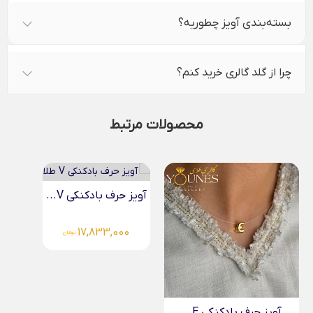
بسته‌بندی آویز چطوریه؟
چرا از گلد گالری خرید کنم؟
محصولات مرتبط
آویز حرف بادکنکی V...
آویز حرف بادکنکی G...
20,934,000
17,833,000
تومان
تومان