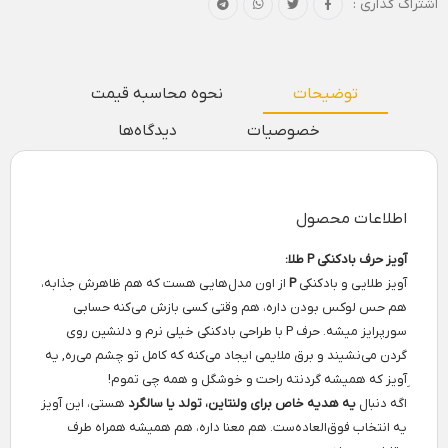
اشتراک گذاری :
توضیحات
نحوه محاسبه قیمت
خصوصیات
دیدگاه‌ها
اطلاعات محصول
آویز حرف بادکنکی P طلا:
آویز طلایی و بادکنکی
P
از اون مدل‌هایی هست که هم ظاهرش جذابه،
هم حس لوکس بودن داره، هم وقتی کسی بازش می‌کنه حسابی
سورپرایز میشه. حرف P با طراحی بادکنکی خیلی نرم و دلنشین روی
گردن می‌نشیند و برق ملایمی ایجاد می‌کنه که کامل تو چشم می‌ره, یه
ِآویز که همیشه گردنته راحت و خوشگل و همه چی تموم!
اگه دنبال
یه هدیه خاص برای ولنتاین، تولد یا سالگرد
هستی، این آویز
یه انتخاب فوق‌العاده‌ست. هم معنا داره، هم همیشه همراه طرف