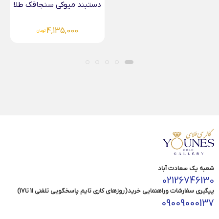
دستبند میوکی سنجاقک طلا
4,135,000
تومان
شعبه یک سعادت آباد
02126746130
پیگیری سفارشات وراهنمایی خرید(روزهای کاری تایم پاسخگویی تلفنی 11 تا17)
09009000137