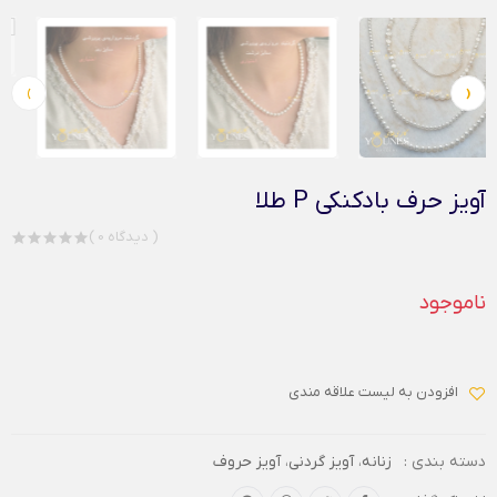
›
‹
آویز حرف بادکنکی P طلا
( 0 دیدگاه )
ناموجود
افزودن به لیست علاقه مندی
دسته بندی :
زنانه
،
آویز گردنی
،
آویز حروف