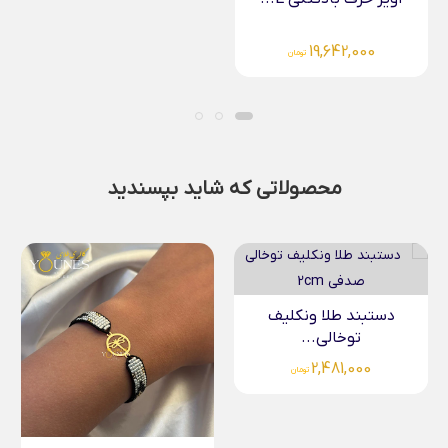
محصولاتی که شاید بپسندید
دستبند میوکی سفید آبی...
5,892,000
تومان