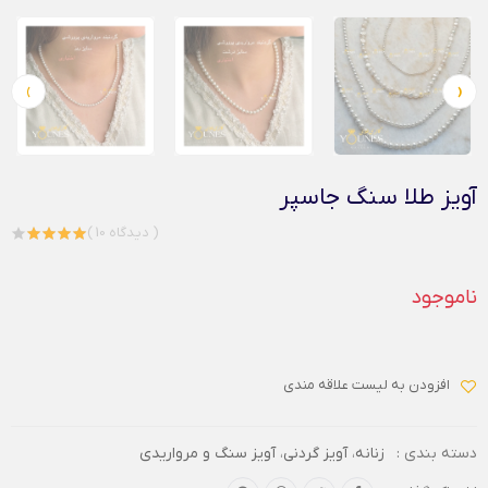
›
‹
آویز طلا سنگ جاسپر
( 10 دیدگاه )
ناموجود
افزودن به لیست علاقه مندی
دسته بندی :
زنانه
،
آویز گردنی
،
آویز سنگ و مرواریدی