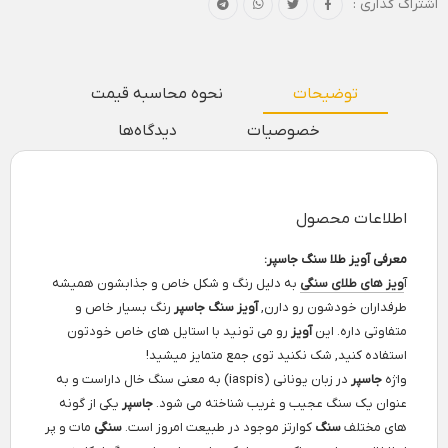
اشتراک گذاری :
توضیحات
نحوه محاسبه قیمت
خصوصیات
دیدگاه‌ها
اطلاعات محصول
معرفی آویز طلا سنگ جاسپر:
آ
ویز های طلای سنگی
به دلیل رنگ و شکل خاص و جذابشون همیشه
طرفداران خودشون رو دارن,
آویز سنگ جاسپر
رنگ بسیار خاص و
متفاوتی داره. این
آویز
رو می تونید با استایل های خاص خودتون
استفاده کنید, شک نکنید توی جمع متمایز میشید!
واژه
جاسپر
در زبان یونانی (iaspis) به معنی سنگ خال داراست و به
عنوان یک سنگ عجیب و غریب شناخته می شود.
جاسپر
یکی از گونه
های مختلف
سنگ
کوارتز موجود در طبیعت امروز است.
سنگی
مات و پر