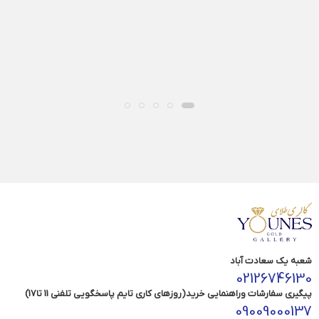
آویز خورشید 
,161,000
شعبه یک سعادت آباد
02126746130
پیگیری سفارشات وراهنمایی خرید(روزهای کاری تایم پاسخگویی تلفنی 11 تا17)
09009000137