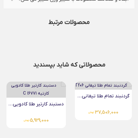
محصولات مرتبط
محصولاتی که شاید بپسندید
طلا تیفانی...
دستبند کارتیر طلا کادویی...
37,5
تومان
5,929,000
تومان