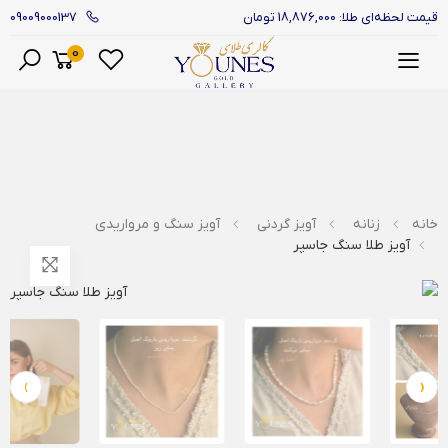
09009000137
قیمت لحظه‌ای طلا: 18,876,000 تومان
0
منو
خانه
زنانه
آویز گردنی
آویز سنگ و مرواریدی
آویز طلا سنگ جاسپر
›
‹