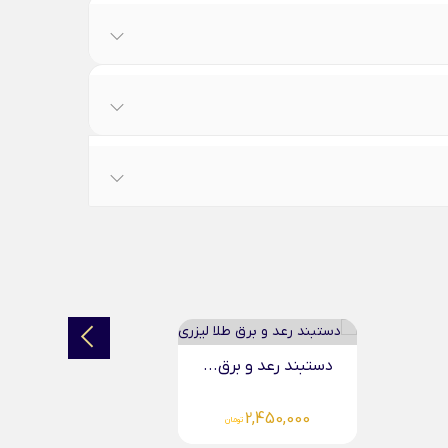
دستبند رعد و برق...
دستبند 
0
2,450,000
تومان