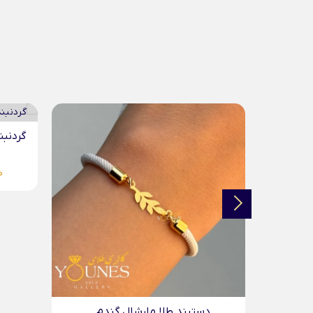
گردنبن
0
دستبند طلا مارشال گندم...