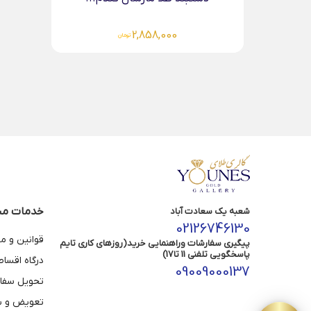
2,858,000
تومان
خدمات مش
شعبه یک سعادت آباد
02126746130
قوانین و م
پیگیری سفارشات وراهنمایی خرید(روزهای کاری تایم
پاسخگویی تلفنی 11 تا17)
درگاه اقسا
09009000137
تحویل سفا
تعویض و با