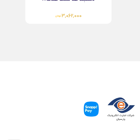
3,062,000
تومان