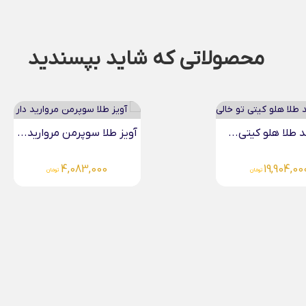
محصولاتی که شاید بپسندید
د طلا هلو کیتی...
آویز طلا سوپرمن مروارید...
4,083,000
19,904,00
تومان
تومان