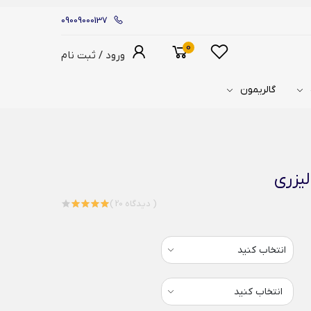
09009000137
0
ورود / ثبت نام
گالریمون
یزری
( 20 دیدگاه )
انتخاب کنید