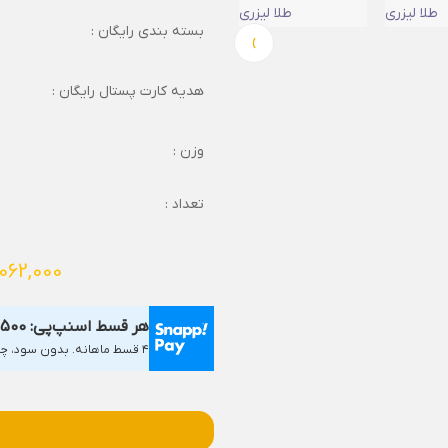
بسته بندی رایگان :
›
هدیه کارت پستال رایگان :
وزن :
تعداد :
062,000
هر قسط اسنپ‌پی:
,500
۴ قسط ماهانه. بدون سود، چک و ضامن.