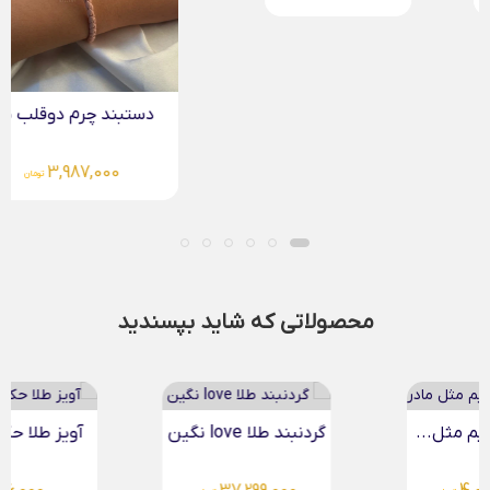
دستبند چرم دوقلب طلا
3,987,000
تومان
محصولاتی که شاید بپسندید
گردنبند طلا love نگین
آویز طلا حکاکی بیضی...