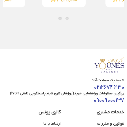
5,696,000
37,299,000
تومان
تومان
شعبه یک سعادت آباد
02126746130
پیگیری سفارشات وراهنمایی خرید(روزهای کاری تایم پاسخگویی تلفنی 11 تا17)
09009000137
خدمات مشتری
گالری یونس
قوانین و مقررات
ارتباط با ما