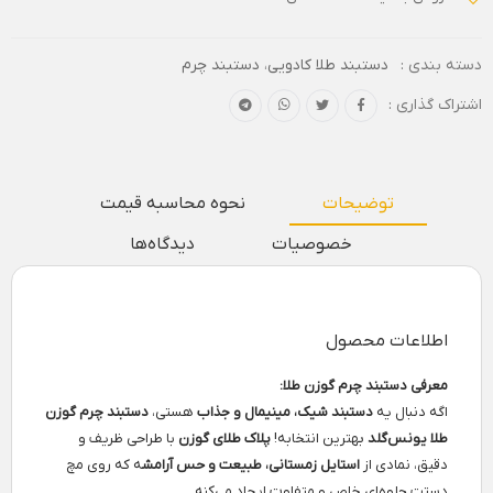
دسته بندی :
دستبند طلا کادویی
،
دستبند چرم
اشتراک گذاری :
توضیحات
نحوه محاسبه قیمت
خصوصیات
دیدگاه‌ها
اطلاعات محصول
معرفی دستبند چرم گوزن طلا:
اگه دنبال یه
دستبند شیک، مینیمال و جذاب
هستی،
دستبند چرم گوزن
طلا یونس‌گلد
بهترین انتخابه!
پلاک طلای گوزن
با طراحی ظریف و
دقیق، نمادی از
استایل زمستانی، طبیعت و حس آرامش
ه که روی مچ
دستت جلوه‌ای خاص و متفاوت ایجاد می‌کنه.