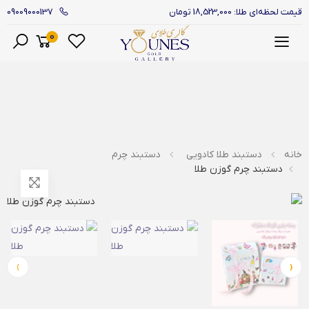
09009000137
قیمت لحظه‌ای طلا: 18,523,000 تومان
0
منو
خانه
دستبند طلا کادویی
دستبند چرم
دستبند چرم گوزن طلا
›
‹