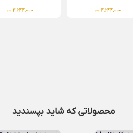
4,644,000
تومان
دستبند چرم مردانه طلا.
4,644,000
تومان
محصولاتی که شاید بپسندید