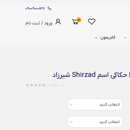
09009000137
0
ورود / ثبت نام
گالریمون
م Shirzad شیرزاد
( 0 دیدگاه )