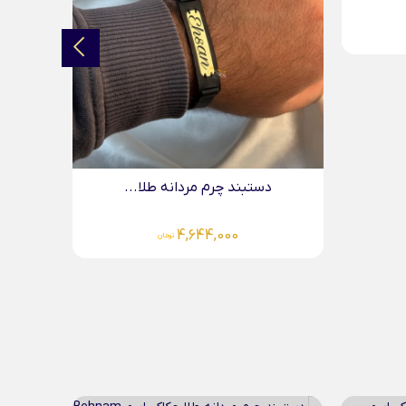
4,644,000
تومان
..