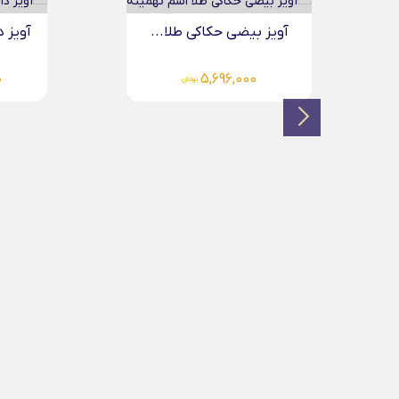
آویز دایره حکاکی طلا...
6,124,000
تومان