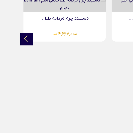
آو
..
دستبند چرم مردانه طلا...
4,267,000
تومان