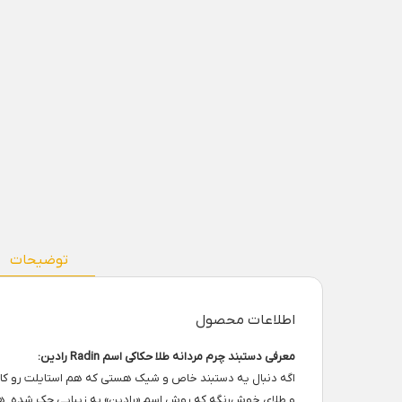
توضیحات
اطلاعات محصول
معرفی دستبند چرم مردانه طلا حکاکی اسم Radin رادین:
و طلای خوش‌رنگه که روش اسم «رادین» به زیبایی حک شده. ه