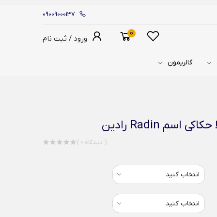
09009000137
0
ورود / ثبت نام
گالریمون
اسم Radin رادین
( 0 دیدگاه )