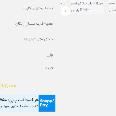
بسته بندی رایگان :
›
هدیه کارت پستال رایگان :
حکاکی متن دلخواه :
وزن :
تعداد :
267,000
هر قسط اسنپ‌پی:
,750
۴ قسط ماهانه. بدون سود، چک و ضامن.