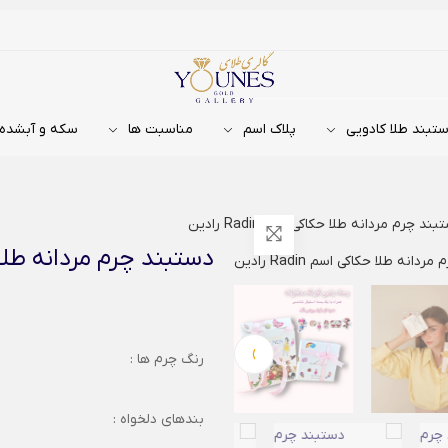
تبند طلا کادویی
پلاک اسم
مناسبت ها
سکه و آبشده
ند چرم مردانه طلا حکاکی اسم Radin رادین
دستبند چرم مردانه طلا حکاکی 
›
رنگ چرم ها :
بندهای دلخواه :