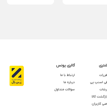
3,987,000
تومان
تری
گالری یونس
قررات
ارتباط با ما
طی اسنپ پی
درباره ما
رشات
سوالات متداول
زگشت کالا
ی کاربران