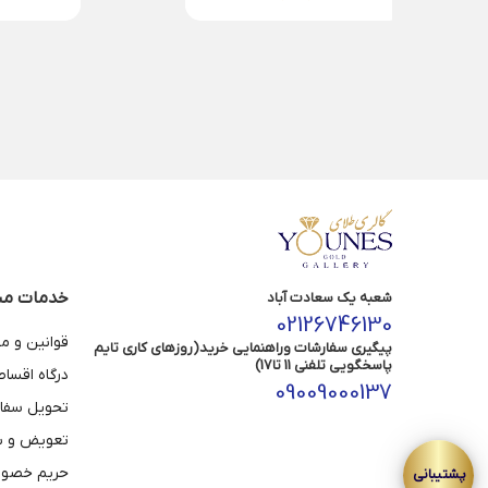
خدمات مش
شعبه یک سعادت آباد
02126746130
قوانین و م
پیگیری سفارشات وراهنمایی خرید(روزهای کاری تایم
پاسخگویی تلفنی 11 تا17)
درگاه اقسا
09009000137
تحویل سفا
تعویض و با
حریم خصوص