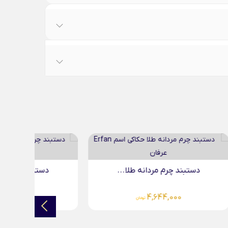
..
دستبند چرم مردانه طلا...
د
4,644,000
تومان