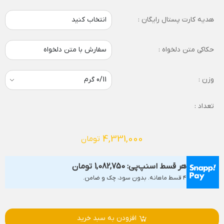
هدیه کارت پستال رایگان :
انتخاب کنید
حکاکی متن دلخواه :
سفارش با متن دلخواه
وزن :
تعداد :
4,331,000
تومان
هر قسط اسنپ‌پی:
1,082,750
تومان
۴ قسط ماهانه. بدون سود، چک و ضامن.
افزودن به سبد خرید