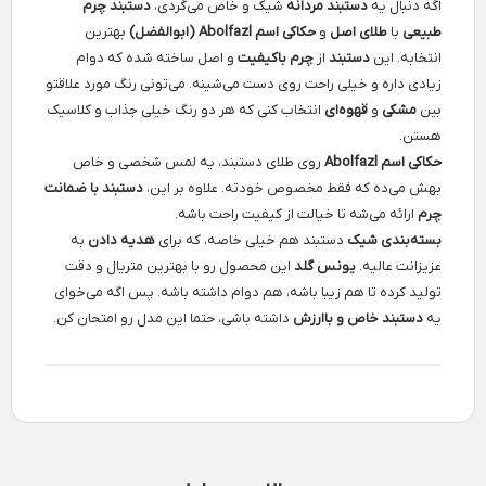
اگه دنبال یه
دستبند مردانه
شیک و خاص می‌گردی،
دستبند چرم
طبیعی
با
طلای اصل
و
حکاکی اسم Abolfazl (ابوالفضل)
بهترین
انتخابه. این
دستبند
از
چرم باکیفیت
و اصل ساخته شده که دوام
زیادی داره و خیلی راحت روی دست می‌شینه. می‌تونی رنگ مورد علاقتو
بین
مشکی
و
قهوه‌ای
انتخاب کنی که هر دو رنگ خیلی جذاب و کلاسیک
هستن.
حکاکی اسم Abolfazl
روی طلای دستبند، یه لمس شخصی و خاص
بهش می‌ده که فقط مخصوص خودته. علاوه بر این،
دستبند با ضمانت
چرم
ارائه می‌شه تا خیالت از کیفیت راحت باشه.
بسته‌بندی شیک
دستبند هم خیلی خاصه، که برای
هدیه دادن
به
عزیزانت عالیه.
یونس گلد
این محصول رو با بهترین متریال و دقت
تولید کرده تا هم زیبا باشه، هم دوام داشته باشه. پس اگه می‌خوای
یه
دستبند خاص و باارزش
داشته باشی، حتما این مدل رو امتحان کن.