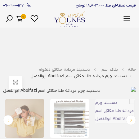
09009000137
قیمت لحظه‌ای طلا: 18,803,000 تومان
0
منو
خانه
پلاک اسم
دستبند مردانه حکاکی دلخواه
دستبند چرم مردانه طلا حکاکی اسم Abolfazl ابوالفضل
›
‹