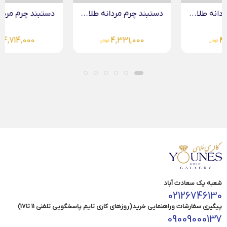
دستبند چرم مردانه طلا...
دستبند چرم مردانه طلا...
4,714,000
4,331,000
تومان
تومان
شعبه یک سعادت آباد
02126746130
پیگیری سفارشات وراهنمایی خرید(روزهای کاری تایم پاسخگویی تلفنی 11 تا17)
09009000137