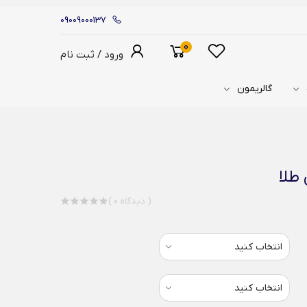
09009000137
0
ورود / ثبت نام
گالریمون
 طلا
( 0 دیدگاه )