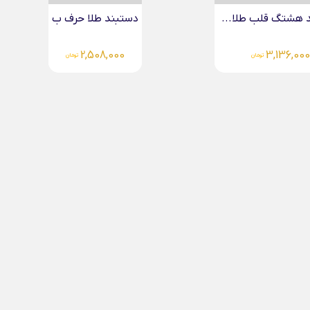
طلا حرف ب
2,50
تومان
دستبند میوکی گل طلا
4,766,000
تومان