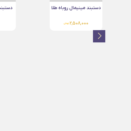
دستبند هشتگ قلب طلا...
دستبند 
8,000
3,136,000
تومان