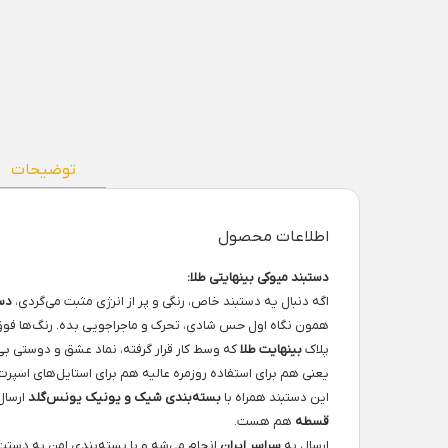
توضیحات
اطلاعات محصول
دستبند میوکی بینهایتی طلا:
اگه دنبال یه دستبند خاص، رنگی و پر از انرژی مثبت می‌گردی،
دست
همون نگاه اول حس شادی، تحرک و ماجراجویی بده. رنگ‌ها فوق‌
پلاک
بینهایت طلا
که وسط کار قرار گرفته، نماد عشق و دوستی بی
یعنی هم برای استفاده روزمره عالیه هم برای استایل‌های اسپرت
این دستبند همراه با
بسته‌بندی شیک و یونیک یونس‌گلد
ارسال
قسطه
هم هست.
ارسال به
سراسر ایران
انجام می‌شه و با بسته‌بندی امن به دستت