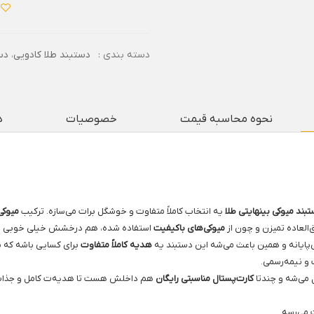
دسته بندی :
دستبند طلا کادویی
،
دس
نحوه محاسبه قیمت
خصوصیات
د
بند میوکی بینهایتی طلا
یه انتخاب کاملاً متفاوت و خوشگل برات می‌سازه. ترکیب
میوکی
العاده تمیزن و چون از
میوکی‌های باکیفیت
استفاده شده، هم درخشش خیلی خوبی دار
‌پایانه و همین باعث می‌شه این دستبند یه
هدیه کاملاً متفاوت
برای کسایی باشه که 
 و نیمه‌رسمی.
 می‌شه و چندتا
کارت‌پستال مناسبتی رایگان
هم داخلش هست تا هدیه‌ت کامل و جذاب‌تر
 می‌رسه.