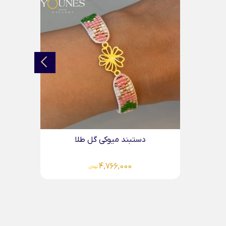
دستبند گربه پیشی طلا...
دستبند می
3,136,000
تومان