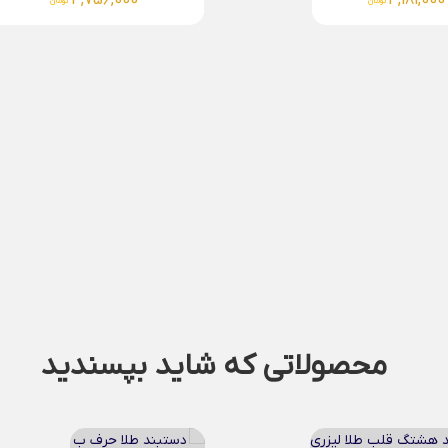
4,369,000
4,756,000
تومان
تومان
محصولاتی که شاید بپسندید