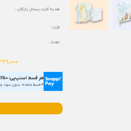
هدیه کارت پستال رایگان :
وزن :
تعداد :
369,000
هر قسط اسنپ‌پی:
2,250
۴ قسط ماهانه. بدون سود، چک و ضامن.