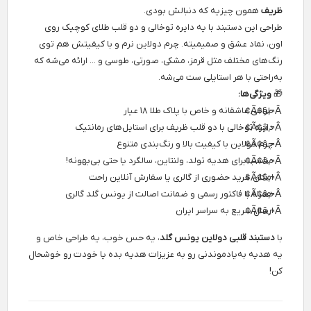
ظریف
همون چیزیه که دنبالش بودی.
طراحی این دستبند با یه دایره توخالی و دو قلب طلای کوچیک روی
اون، نماد عشق و صمیمیته. چرم دولاین نرم و با کیفیتش هم توی
رنگ‌های مختلف مثل قرمز، مشکی، صورتی، طوسی و ... ارائه می‌شه که
به‌راحتی با هر استایلی ست می‌شه.
🎁
ویژگی‌ها:
طراحی عاشقانه و خاص با پلاک طلا ۱۸ عیار
دایره توخالی با دو قلب ظریف برای استایل‌های رمانتیک
چرم دولاین با کیفیت بالا و رنگ‌بندی متنوع
مناسب برای هدیه تولد، ولنتاین، سالگرد یا حتی بی‌بهونه!
امکان خرید حضوری از گالری یا سفارش آنلاین راحت
همراه با فاکتور رسمی و ضمانت اصالت از یونس گلد گالری
ارسال سریع به سراسر ایران
با
دستبند قلبی دولاین یونس گلد
، یه حس خوب، یه طراحی خاص و
یه هدیه به‌یادموندنی رو به عزیزات هدیه بده یا خودت رو خوشحال
کن!