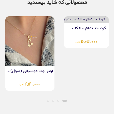
محصولاتی که شاید بپسندید
گردنبند تمام طلا کلید...
16,051,000
تومان
آویز نوت موسیقی (سول)...
4,142,000
تومان