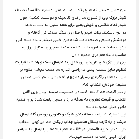
طرح‌هایی هستن که هیچ‌وقت از مد نمیفتن.
دستبند طلا سنگ صدف
شبدر بزرگ
یکی از همون مدل‌های کلاسیک و دوست‌داشتنیه؛ چون
شبدر نماد شانس و خوش‌یمنی برای همه سنین
به حساب میاد.
در این دستبند، پلاک شبدر با طلا روی سنگ صدف قرار گرفته و
درخشش طبیعی صدف باعث شده طرح خیلی بیشتر دیده بشه. این
ترکیب ساده اما خاص، باعث شده دستبند هم برای استایل روزمره
مناسب باشه هم برای هدیه دادن.
یکی از ویژگی‌های کاربردی این مدل
بند مارشال سبک و راحت با قابلیت
تنظیم سایز
هست؛ یعنی به راحتی اندازه مچ دست میشه. علاوه بر
این، بندها در
رنگبندی بسیار متنوع
ارائه میشن تا هر کسی مطابق
سلیقه خودش انتخاب کنه.
از نظر قیمت هم گزینه اقتصادی محسوب میشه؛ چون
وزن قابل
انتخاب و قیمت مقرون به صرفه
داره و همین باعث شده برای هدیه
دادن خیلی محبوب باشه.
این دستبند همراه با
بسته بندی شیک و کادویی یونس گلد
ارسال
میشه و یه
کارت پستال مناسبتی جذاب رایگان
هم می‌تونی انتخاب
کنی. امکان
خرید اقساطی در 4 قسط
هم فراهمه و با
ارسال به سراسر
ایران
خیلی راحت به دستت می‌رسه.