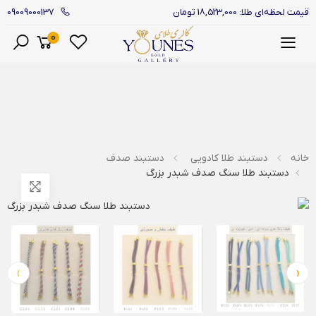
09009000137
قیمت لحظه‌ای طلا: 18,523,000 تومان
0
منو
خانه
دستبند طلا کادویی
دستبند صدف
دستبند طلا سنگ صدف شبدر بزرگ
›
‹