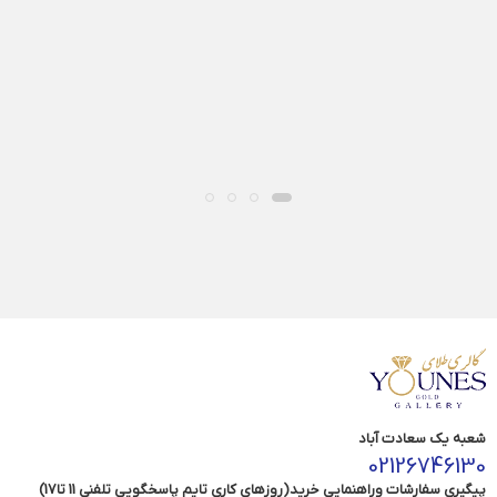
شعبه یک سعادت آباد
02126746130
پیگیری سفارشات وراهنمایی خرید(روزهای کاری تایم پاسخگویی تلفنی 11 تا17)