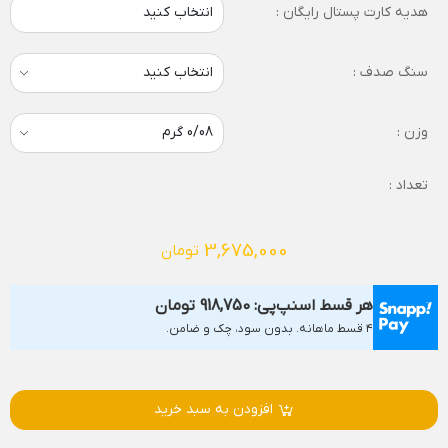
هدیه کارت پستال رایگان :
انتخاب کنید
سنگ صدف :
وزن :
تعداد :
3,675,000
تومان
هر قسط اسنپ‌پی:
918,750
تومان
۴ قسط ماهانه. بدون سود، چک و ضامن.
افزودن به سبد خرید