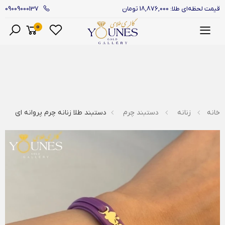
09009000137
قیمت لحظه‌ای طلا: 18,876,000 تومان
0
منو
خانه
زنانه
دستبند چرم
دستبند طلا زنانه چرم پروانه ای