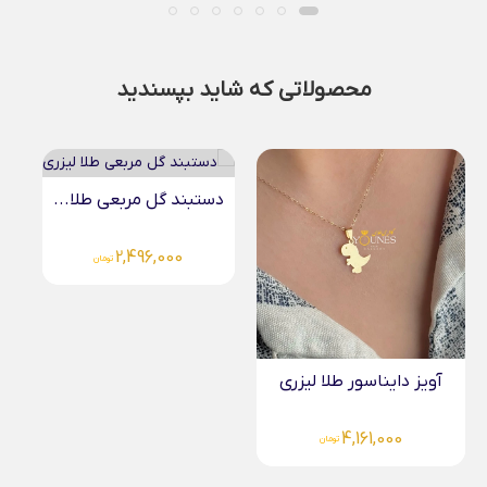
محصولاتی که شاید بپسندید
دستبند گل مربعی طلا...
2,496,000
تومان
آویز دایناسور طلا لیزری
4,161,000
تومان