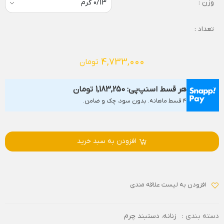
وزن :
تعداد :
4,733,000
تومان
هر قسط اسنپ‌پی:
1,183,250
تومان
۴ قسط ماهانه. بدون سود، چک و ضامن.
افزودن به سبد خرید
افزودن به لیست علاقه مندی
دسته بندی :
زنانه
،
دستبند چرم