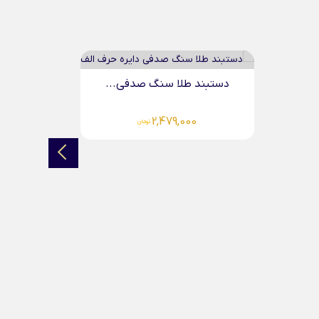
دستبند طلا سنگ صدفی...
2,479,000
تومان
د