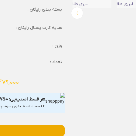
بسته بندی رایگان :
›
هدیه کارت پستال رایگان :
وزن :
تعداد :
479,000
هر قسط اسنپ‌پی:
,750
۴ قسط ماهانه. بدون سود، چک و ضامن.