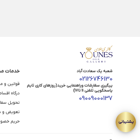
خدمات مش
شعبه یک سعادت آباد
02126746130
قوانین و م
پیگیری سفارشات وراهنمایی خرید(روزهای کاری تایم
پاسخگویی تلفنی 11 تا17)
درگاه اقسا
09009000137
تحویل سفا
تعویض و با
حریم خصوص