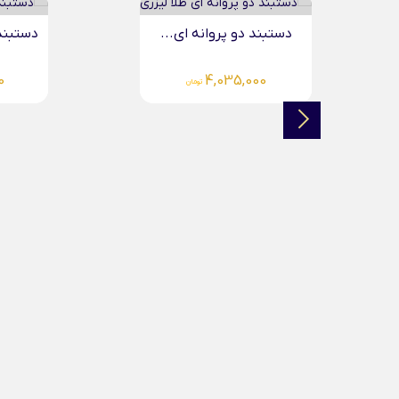
دستبند دو پروانه ای...
دستبند
0
4,035,000
تومان