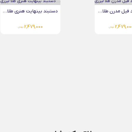
 فیل مدرن طلا...
دستبند بینهایت هنری طلا...
2,479,000
2,479,00
تومان
تومان