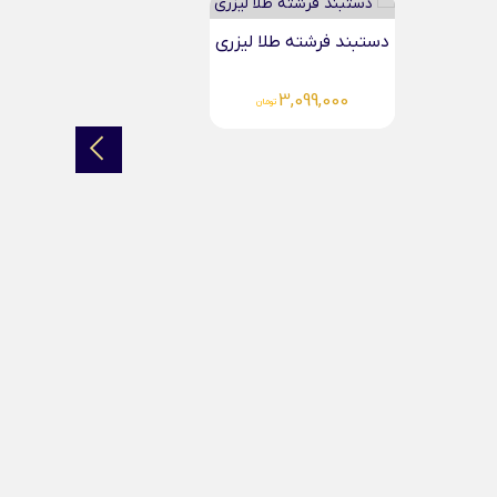
دستبند فرشته طلا لیزری
3,099,000
تومان
د