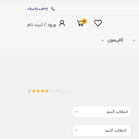
09009000137
0
ورود / ثبت نام
گالریمون
( 10 دیدگاه )
انتخاب کنید