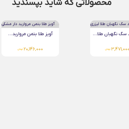
محصولاتی که شاید بپسندید
سگ نگهبان طلا...
آویز طلا بتمن مروارید...
20,146,000
3,471,00
تومان
تومان