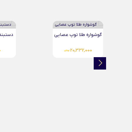
گوشواره طلا توپ عصایی
دستبند 
0
20,332,000
تومان