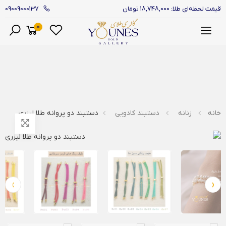
09009000137
قیمت لحظه‌ای طلا: 18,748,000 تومان
0
منو
خانه
زنانه
دستبند کادویی
دستبند دو پروانه طلا لیزری
›
‹