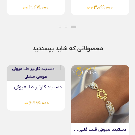
3,471,000
3,099,000
تومان
تومان
محصولاتی که شاید بپسندید
دستبند کارتیر طلا میوکی...
6,595,000
تومان
دستبند میوکی قلب قلبی...