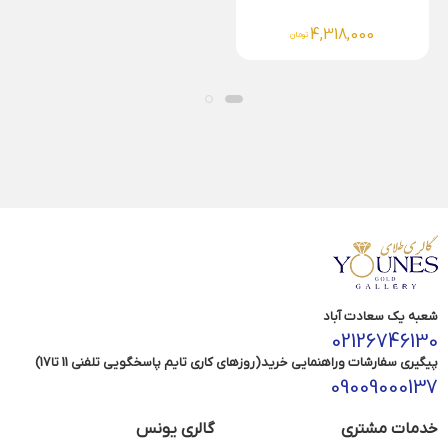
4,318,000
تومان
شعبه یک سعادت آباد
02126746130
پیگیری سفارشات وراهنمایی خرید(روزهای کاری تایم پاسخگویی تلفنی 11 تا17)
09009000137
خدمات مشتری
گالری یونس