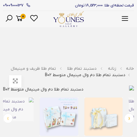
09009000137
قیمت لحظه‌ای طلا: 18,523,000 تومان
0
منو
خانه
زنانه
دستبند تمام طلا
تمام طلا ظریف و مینیمال
دستبند تمام طلا دم وال مینیمال متوسط B02
›
‹