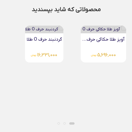
محصولاتی که شاید بپسندید
گردنبند حرف O طلا
آویز طلا لیزری پا...
5,487,000
16,331,000
تومان
تومان