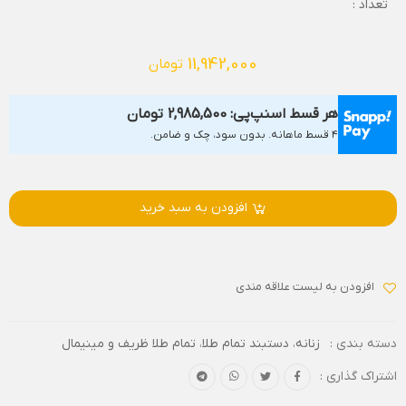
تعداد :
11,942,000
تومان
هر قسط اسنپ‌پی:
2,985,500
تومان
۴ قسط ماهانه. بدون سود، چک و ضامن.
افزودن به سبد خرید
افزودن به لیست علاقه مندی
دسته بندی :
زنانه
،
دستبند تمام طلا
،
تمام طلا ظریف و مینیمال
اشتراک گذاری :