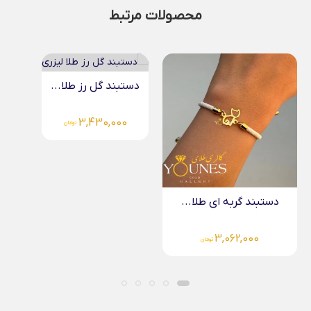
محصولات مرتبط
دستبند گل رز طلا...
دستبند قلب و بال...
3,430,000
تومان
2,450,000
تومان