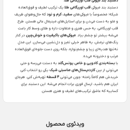
دستبند بند میوکی قلب اوریگامی طلا:
دستبند بند میوکی
قلب اوریگامی طلا
یک ترکیب لطیف و فوق‌العاده
شیکه؛ مخصوصاً با میوکی‌های
سفید، کرم و نود
که حال‌وهوای ظریف
و ملو به دست می‌دن و برای استایل‌های مینیمال عالی هستن. طرح
قلب اوریگامی، یه حس هنری و متفاوت داره و طلای وسط کار باعث
می‌شه بیشتر تو چشم بیاد.
میوکی‌های باکیفیت و خوش‌چین
در کنار
رنگ‌های نرمش، یه ظاهر خیلی تمیز و دل‌نشین می‌سازن. این مدل
نه‌تنها هدیه‌ای زیبا و چشم‌نوازه، بلکه روی دست جلوه‌ای فوق‌العاده
مرتب و دخترونه می‌ده.
با
بسته‌بندی کادویی و خاص یونس‌گلد
به دستت می‌رسه و حتی
می‌تونی از بین
کارت‌پستال‌های مناسبتی شیک
یکی رو انتخاب کنی.
خریدش هم کاملاً راحته؛ چون می‌تونی
۴ قسطه
تهیه‌ش کنی. هرجای
ایران هم باشید، ارسال فوری برات انجام می‌شه. این دستبند برای
کساییه که عاشق ترکیب‌های لطیف و هنری هستن.
ویدئوی محصول