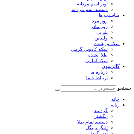
آویز اسم مردانه
دستبند اسم مردانه
مناسبت ها
روز مرد
روز مادر
یلدایی
ولنتاین
سکه و آبشده
سکه کادویی گرمی
طلا آبشده
سکه امامی
گالریمون
درباره ما
ارتباط با ما
جستجو
خانه
زنانه
گردنبند
انگشتر
دستبند تمام طلا
النگو ، بنگل
آویز گردنی