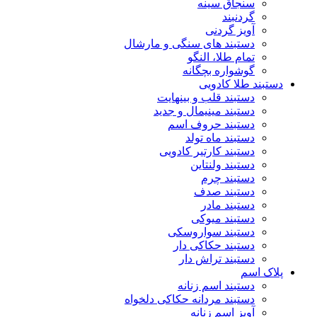
سنجاق سینه
گردنبند
آویز گردنی
دستبند های سنگی و مارشال
تمام طلا، النگو
گوشواره بچگانه
دستبند طلا کادویی
دستبند قلب و بینهایت
دستبند مینیمال و جدید
دستبند حروف اسم
دستبند ماه تولد
دستبند کارتیر کادویی
دستبند ولنتاین
دستبند چرم
دستبند صدف
دستبند مادر
دستبند میوکی
دستبند سواروسکی
دستبند حکاکی دار
دستبند تراش دار
پلاک اسم
دستبند اسم زنانه
دستبند مردانه حکاکی دلخواه
آویز اسم زنانه