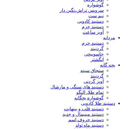
گوشواره
سرویس تراش،نگین دار
نیم ست
دستبند کادویی
دستبند چرم
آویز ساعت
مردانه
دستبند چرم
گردنبند
جاسوییچی
انگشتر
بچه گانه
سنجاق سینه
گردنبند
آویز گردنی
دستبند های سنگی و مارشال
تمام طلا، النگو
گوشواره بچگانه
دستبند طلا کادویی
دستبند قلب و بینهایت
دستبند مینیمال و جدید
دستبند حروف اسم
دستبند ماه تولد