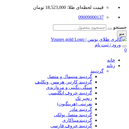
قیمت لحظه‌ای طلا: 18,523,000 تومان
09009000137
جستجو
منو
ورود / ثبت نام
0
خانه
زنانه
گردنبند
گردنبند مینیمال و متصل
گردنبند کارتیر, هرمس, ونکلیف
سنگی،نگینی و مرواریدی
گردنبند حروف انگلیسی
زنجیر تک
نفرتیتی (هرینگبون)
گردنبند مادر
گردنبند متصل پولکی
گردنبندمیناکاری
گردنبند حروف فارسی