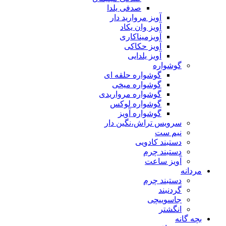
صدفی یلدا
آویز مروارید دار
آویز وان یکاد
آویزمیناکاری
آویز حکاکی
آویز یلدایی
گوشواره
گوشواره حلقه ای
گوشواره میخی
گوشواره مرواریدی
گوشواره لوکس
گوشواره آویز
سرویس تراش،نگین دار
نیم ست
دستبند کادویی
دستبند چرم
آویز ساعت
مردانه
دستبند چرم
گردنبند
جاسوییچی
انگشتر
بچه گانه