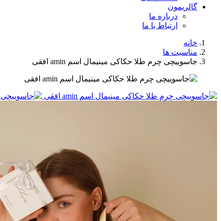
گالریمون
درباره ما
ارتباط با ما
خانه
مناسبت ها
جاسوییچی چرم طلا حکاکی مینیمال اسم amin افقی