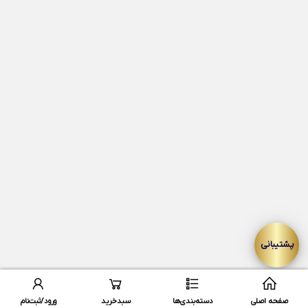
name
27
review
28
reviewChild
29
faq
30
key
31
relatedProduct
32
similarProduct
33
product_name_words
34
frontend.partials.product-box
(resources/views/frontend/partials/product-box.blade.php)
35
blade
Params
__env
0
app
1
errors
2
صفحه اصلی
دسته‌بندی‌ها
سبدخرید
ورود/ثبت‌نام