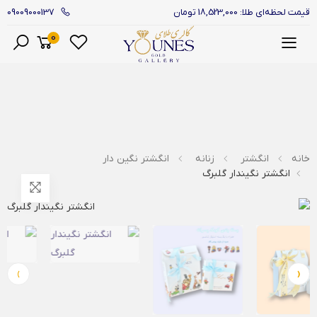
09009000137
قیمت لحظه‌ای طلا: 18,523,000 تومان
0
منو
خانه
انگشتر
زنانه
انگشتر نگین دار
انگشتر نگیندار گلبرگ
›
‹