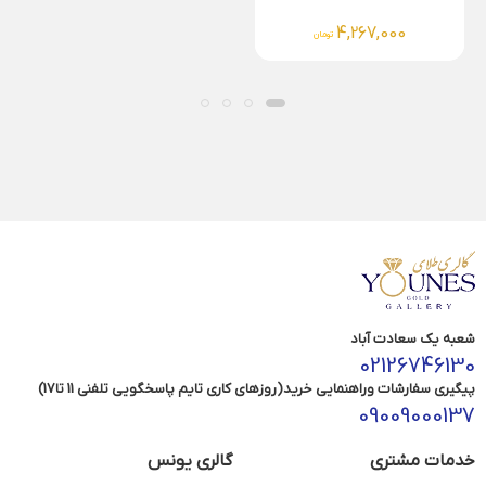
4,267,000
تومان
شعبه یک سعادت آباد
02126746130
پیگیری سفارشات وراهنمایی خرید(روزهای کاری تایم پاسخگویی تلفنی 11 تا17)
09009000137
خدمات مشتری
گالری یونس