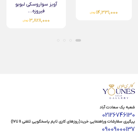
آویز سواروسکی لبوبو
فیروزه...
14,331,000
تومان
3,828,000
تومان
شعبه یک سعادت آباد
02126746130
پیگیری سفارشات وراهنمایی خرید(روزهای کاری تایم پاسخگویی تلفنی 11 تا17)
09009000137