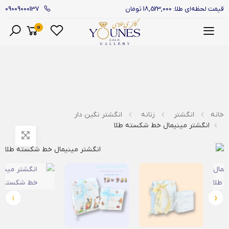
09009000137
قیمت لحظه‌ای طلا: 18,523,000 تومان
0
منو
خانه
انگشتر
زنانه
انگشتر نگین دار
انگشتر مینیمال خط شکسته طلا
›
‹