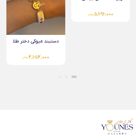
صورتی...
19,138,000
تومان
دستبند میوکی دختر طلا
4,654,000
تومان