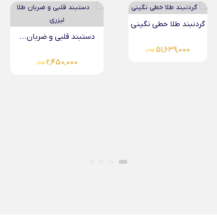
ردنبند طلا خطی نگینی
دستبند قلبی و ضربان...
گوش
51,639,000
تومان
2,450,000
تومان