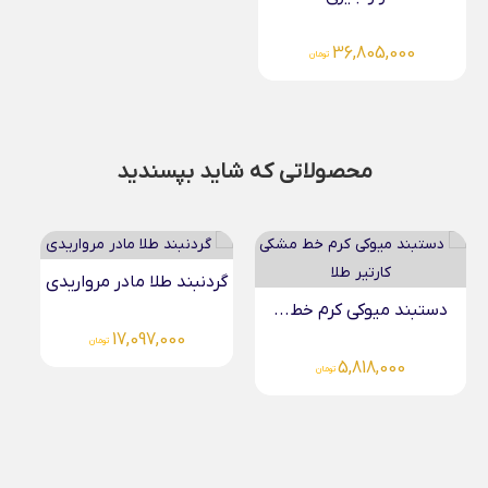
36,805,000
تومان
محصولاتی که شاید بپسندید
گردنبند طلا مادر مرواریدی
آویز طلا هنری باستانی...
17,097,000
تومان
5,487,000
تومان