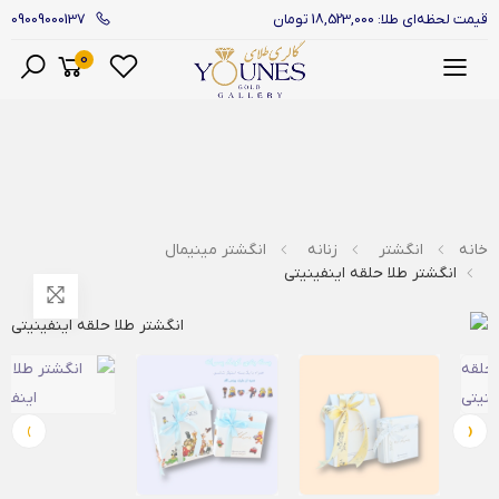
09009000137
قیمت لحظه‌ای طلا: 18,523,000 تومان
0
منو
خانه
انگشتر
زنانه
انگشتر مینیمال
انگشتر طلا حلقه اینفینیتی
›
‹