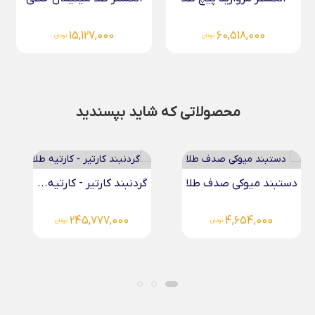
15,127,000
60,518,000
تومان
تومان
محصولاتی که شاید بپسندید
 طلا
گردنبند کارتیر - کارتیه...
آویز سواروسکی گل طلا
3,828,000
245,777,000
تومان
تومان