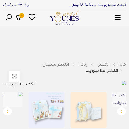
09009000137
قیمت لحظه‌ای طلا: 18,505,000 تومان
0
منو
خانه
انگشتر
زنانه
انگشتر مینیمال
انگشتر طلا بینهایت
›
‹