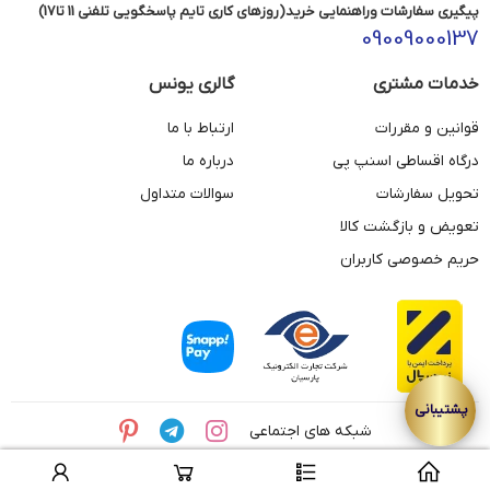
پیگیری سفارشات وراهنمایی خرید(روزهای کاری تایم پاسخگویی تلفنی 11 تا17)
09009000137
خدمات مشتری
گالری یونس
قوانین و مقررات
ارتباط با ما
درگاه اقساطی اسنپ پی
درباره ما
تحویل سفارشات
سوالات متداول
تعویض و بازگشت کالا
حریم خصوصی کاربران
شبکه های اجتماعی
© تمامی حقوق این وبسایت متعلق به مجموعه طلای یونس می باشد.