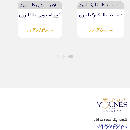
دستبند طلا گلبرگ لیزری
آویز اسنوپی طلا لیزری
4,083,000
2,450,000
تومان
تومان
شعبه یک سعادت آباد
02126746130