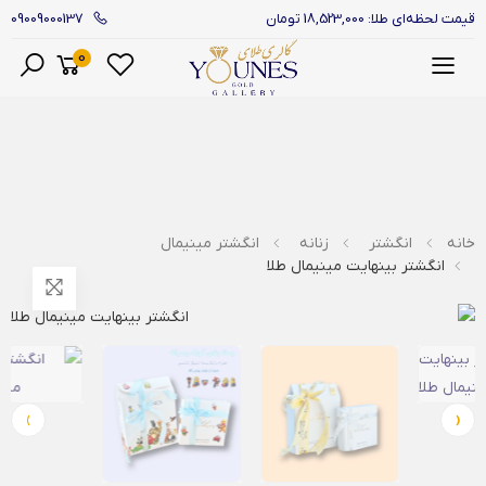
09009000137
قیمت لحظه‌ای طلا: 18,523,000 تومان
0
منو
خانه
انگشتر
زنانه
انگشتر مینیمال
انگشتر بینهایت مینیمال طلا
›
‹