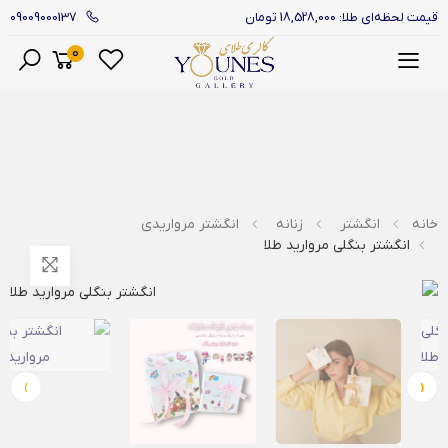
09009000137
قیمت لحظه‌ای طلا: 18,528,000 تومان
0
منو
خانه
انگشتر
زنانه
انگشتر مرواریدی
انگشتر بنگلی مروارید طلا
›
‹