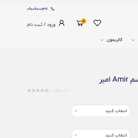
09009000137
0
ورود / ثبت نام
گالریمون
امیر
( 0 دیدگاه )