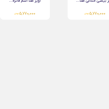
ز طلا اسم فائزه...
آویز بیضی حکاکی طلا...
5,770,000
5,770,000
تومان
تومان