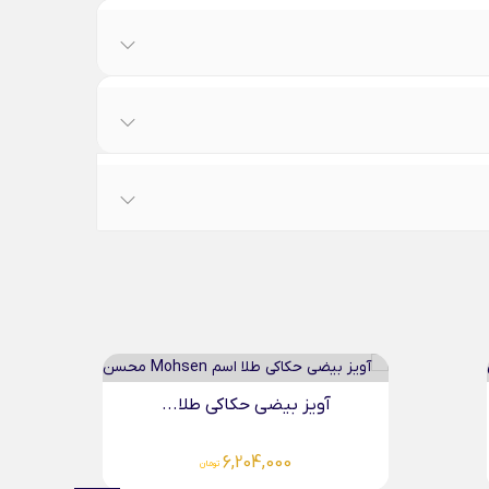
آویز بیضی حکاکی طلا...
آویز
6,204,000
تومان