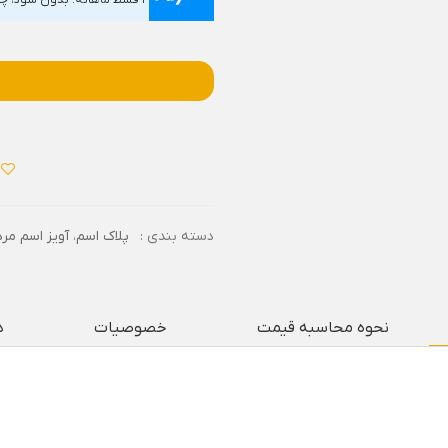
۴ قسط ماهانه. بدون سود، چک و ضامن.
دسته بندی :
پلاک اسم
،
آویز اسم مرد
نحوه محاسبه قیمت
خصوصیات
د