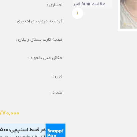
اختیاری :
›
گردنبند مرواریدی اختیاری :
هدیه کارت پستال رایگان :
حکاکی متن دلخواه :
وزن :
تعداد :
770,000
هر قسط اسنپ‌پی:
,500