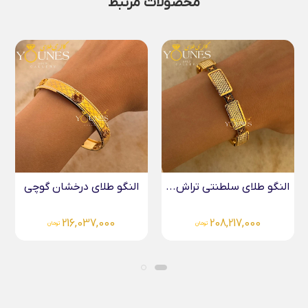
محصولات مرتبط
النگو طلای درخشان گوچی
النگو طلا تراش دار...
155,197,000
216,037,000
تومان
تومان