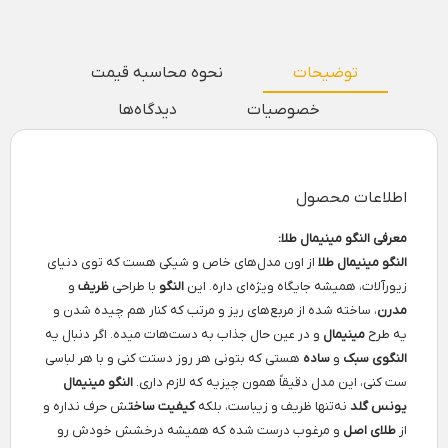
توضیحات
نحوه محاسبه قیمت
خصوصیات
دیدگاه‌ها
اطلاعات محصول
معرفی النگو مینیمال طلا:
النگو مینیمال طلا
از اون مدل‌های خاص و شیکی هست که توی دنیای
زیورآلات، همیشه جایگاه ویژه‌ای داره. این
النگو
با طراحی
ظریف
و
مدرن
، ساخته شده از مربع‌های ریز و مرتب که کنار هم چیده شدن و
یه طرح
مینیمال
و در عین حال جذاب به دست‌هات میده. اگر دنبال یه
النگوی سبک
و
ساده
هستی که بتونی هر روز دستت کنی و با هر لباسی
ست کنی، این مدل دقیقاً همون چیزیه که لازم داری.
النگو مینیمال
یونس گلد
نه‌تنها ظریف و زیباست، بلکه
کیفیت ساخت
ش حرف نداره و
از
طلای اصل
و مرغوب درست شده که همیشه درخشش خودش رو