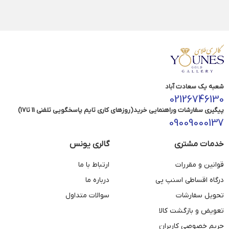
شعبه یک سعادت آباد
02126746130
پیگیری سفارشات وراهنمایی خرید(روزهای کاری تایم پاسخگویی تلفنی 11 تا17)
09009000137
خدمات مشتری
گالری یونس
قوانین و مقررات
ارتباط با ما
درگاه اقساطی اسنپ پی
درباره ما
تحویل سفارشات
سوالات متداول
تعویض و بازگشت کالا
حریم خصوصی کاربران