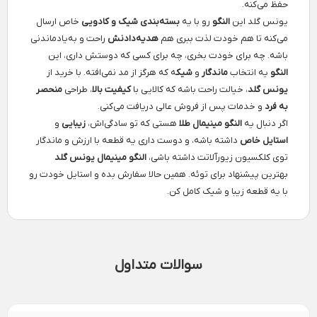
حفظ می‌کنه.
یونس گلد این
النگو
رو با یه
بسته‌بندی شیک و کادویی
خاص ارسال
می‌کنه تا هم خودت لذت ببری هم
هدیه‌دادنش
راحت و به‌یادماندنی
باشه. چه برای خودت بخری، چه برای کسی که دوستش داری، این
النگو
یه انتخاب
ماندگار
و
شیک
ه که هرگز از مد نمی‌افته. با خرید از
یونس گلد
، خیالت راحت باشه که کالایی با
کیفیت بالا
، طراحی
منحصر
به فرد
و خدمات پس از فروش عالی دریافت می‌کنی.
اگر دنبال یه
النگو مینیمال طلا
هستی که تو سادگی‌اش،
زیبایی
و
استایل خاص
داشته باشه، و دوست داری یه قطعه با ارزش و ماندگار
توی کلکسیون زیورآلاتت داشته باشی،
النگو مینیمال یونس گلد
بهترین پیشنهاد برای توئه. همین حالا سفارش بده و استایل خودت رو
با یه قطعه زیبا و شیک کامل کن.
سوالات متداول