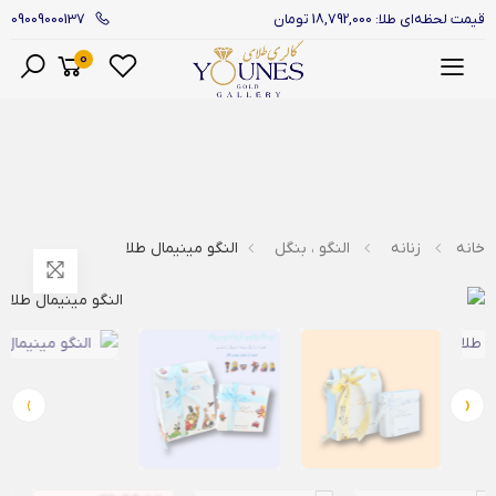
09009000137
قیمت لحظه‌ای طلا: 18,792,000 تومان
0
منو
خانه
زنانه
النگو ، بنگل
النگو مینیمال طلا
›
‹