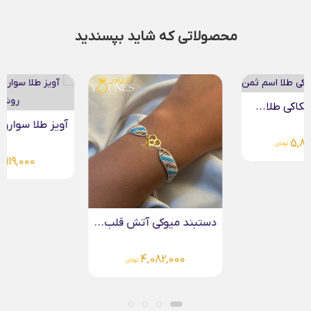
محصولاتی که شاید بپسندید
آویز طلا سواروسکی قلبی...
3,919,000
تومان
دستبند میوکی آتش قلب...
4,082,000
تومان