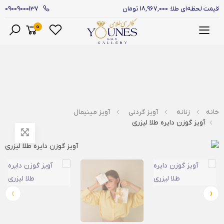
09009000137
قیمت لحظه‌ای طلا: 18,967,000 تومان
0
منو
خانه
زنانه
آویز گردنی
آویز مینیمال
آویز گوزن دایره طلا لیزری
›
‹