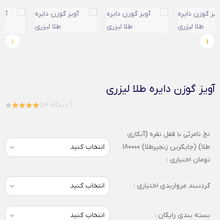
›
‹
آویز گوزن دایره طلا لیزری
( 18 دیدگاه )
نخ نامرئی با قفل نقره (آبکاری
طلا) (جایگزین زنجیرطلا) 180000
تومان اختیاری :
گردنبند مرواریدی اختیاری :
بسته بندی رایگان :