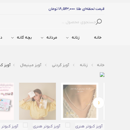
قیمت لحظه‌ای طلا: 18,523,000 تومان
جستجو
خانه
زنانه
مردانه
بچه گانه
دس
خانه
زنانه
آویز گردنی
آویز مینیمال
آویز ک
‹