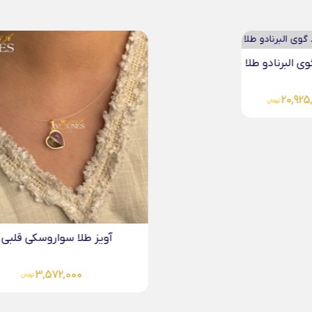
گردنبند مرواریدی باروک طلا
17,607,000
تومان
ویز طلا سواروسکی قلبی...
3,572,000
تومان