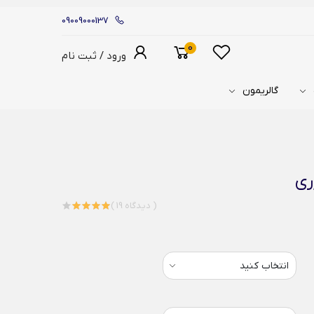
09009000137
0
ورود / ثبت نام
گالریمون
ری
( 19 دیدگاه )