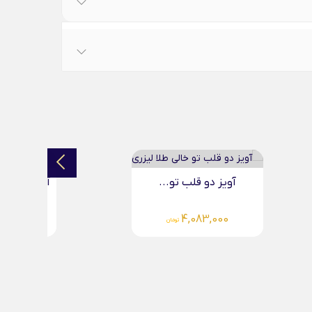
آویز سگ کارتونی طلا...
4,083,000
تومان