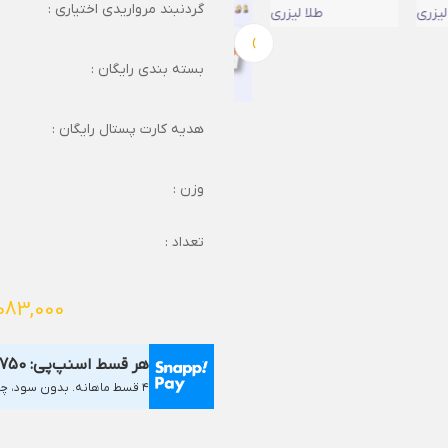
گردنبند مرواریدی اختیاری :
›
بسته بندی رایگان :
هدیه کارت پستال رایگان :
وزن :
تعداد :
083,000
هر قسط اسنپ‌پی:
,750
۴ قسط ماهانه. بدون سود، چک و ضامن.