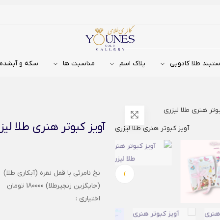
تبند طلا کادویی
پلاک اسم
مناسبت ها
سکه و آبشده
بوتر هنری طلا لیزری
آویز کبوتر هنری طلا لیز
›
نخ نامرئی با قفل نقره (آبکاری طلا)
(جایگزین زنجیرطلا) 180000 تومان
اختیاری :