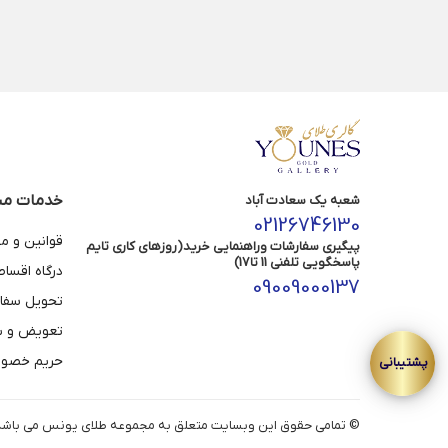
خدمات مش
شعبه یک سعادت آباد
02126746130
قوانین و م
پیگیری سفارشات وراهنمایی خرید(روزهای کاری تایم
پاسخگویی تلفنی 11 تا17)
درگاه اقسا
09009000137
تحویل سفا
تعویض و با
حریم خصوص
© تمامی حقوق این وبسایت متعلق به مجموعه طلای یونس می باشد