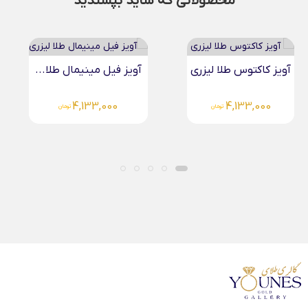
محصولاتی که شاید بپسندید
آویز کاکتوس طلا لیزری
آویز فیل مینیمال طلا...
4,133,000
4,133,000
تومان
تومان