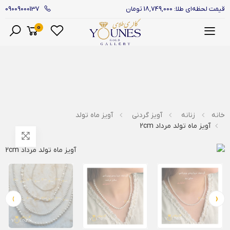
09009000137
قیمت لحظه‌ای طلا: 18,749,000 تومان
0
منو
خانه
زنانه
آویز گردنی
آویز ماه تولد
آویز ماه تولد مرداد 2cm
›
‹