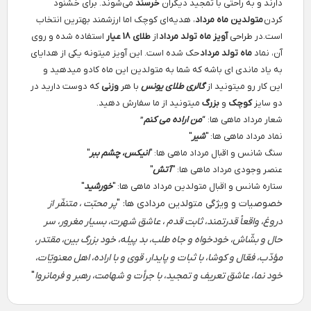
دارند و به راحتی با تمجید دیگران
خرسند
می‌شوند. برای خشنود
کردن
متولدین ماه مرداد
، هدیه‌ای کوچک اما ارزشمند بهترین انتخاب
است.در طراحی
آویز
ماه تولد مرداد
از
طلای 18 عیار
استفاده شده و روی
آن، نماد
ماه‌ تولد
مرداد
حک شده است. این آویز میتونه یکی از هدایای
به یاد ماندی ای باشه که شما به متولدین این ماه کادو میدهید و
این کار رو میتونید از
گالری طلای یونس
با هر
وزنی
که دوست دارید در
دو سایز
کوچک
و
بزرگ
میتونید از ما سفارش دهید.
شعار مرداد ماهی ها: “
من اراده می کنم
”
نماد مرداد ماهی ها: "
شیر
"
سنگ شانس و اقبال مرداد ماهی ها: "
انیکس، چشم ببر
"
عنصر وجودی مرداد ماهی ها: "
آتش
"
ستاره شانس و اقبال متولدین مرداد ماهی ها: "
خورشید
"
خصوصیات و ویژگی متولدین مردادی ها: "
پر محبّت ، متنفّر از
دروغ، واقعاْ قدرتمند، ثابت قدم ، عاشق شهرت، بسیار مغرور، سر
حال و بشّاش، خودخواه و جاه طلب، بد پیله، خود بزرگ بین، مقتدر،
مؤدّب، فعّال و کوشا، با ثبات و پایدار، قوی و با اراده، اهل معنویّات،
خود نما، عاشق تعریف و تمجید، با جرأت و شهامت، رهبر و فرمانروا
"