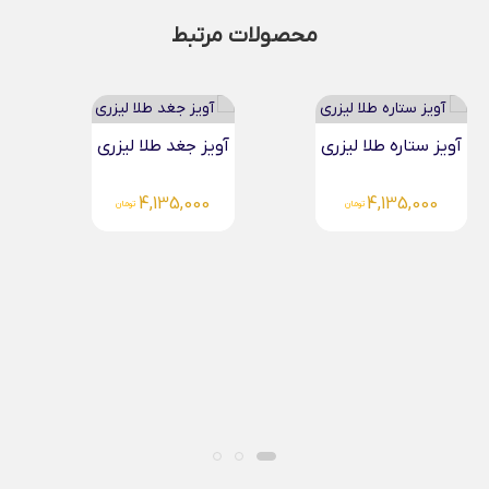
محصولات مرتبط
آویز جغد طلا لیزری
4,135,000
تومان
آویز گندم دایره طلا...
4,135,000
تومان