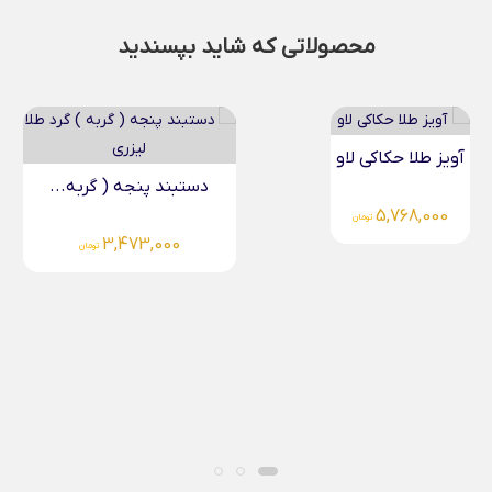
محصولاتی که شاید بپسندید
دستبند طلا مامان لیزری
دستبند پنجه ( گربه...
4,135,000
تومان
3,473,000
تومان