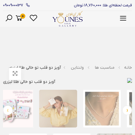
09009000137
قیمت لحظه‌ای طلا: 18,760,000 تومان
0
منو
خانه
مناسبت ها
ولنتاین
آویز دو قلب تو خالی طلا لیزری
›
‹