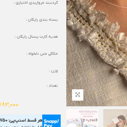
گردنبند مرواریدی اختیاری :
بسته بندی رایگان :
هدیه کارت پستال رایگان :
حکاکی متن دلخواه :
وزن :
تعداد :
783,000
هر قسط اسنپ‌پی:
,750