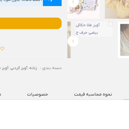
›
۴ قسط ماهانه. بدون سود، چک و ضامن.
›
دسته بندی :
زنانه
،
آویز گردنی
،
آویز 
نحوه محاسبه قیمت
خصوصیات
د