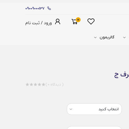
09009000137
0
ورود / ثبت نام
گالریمون
رف ج
( 0 دیدگاه )