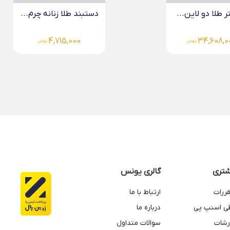
طلا زنانه چرم...
گوشواره طلا عصایی پروانه.
20,726,000
4,715,00
تومان
تومان
تری
گالری یونس
قررات
ارتباط با ما
طی اسنپ پی
درباره ما
رشات
سوالات متداول