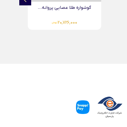
..
انگشتر طلا کارتیر ریز
38,119,000
تومان