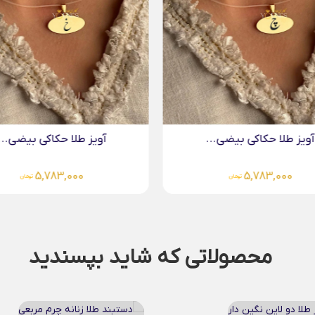
آویز طلا حکاکی بیضی...
آویز طلا حکاکی بیضی..
6,218,000
5,783,000
تومان
تومان
محصولاتی که شاید بپسندید