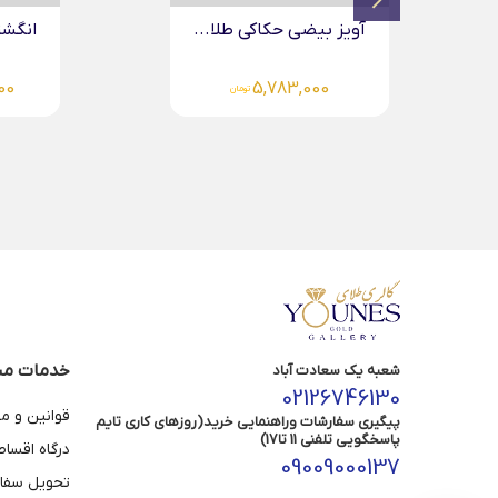
انگشتر طلا دو لاین...
دستبند 
0
34,608,000
تومان
خدمات مش
شعبه یک سعادت آباد
02126746130
قوانین و م
پیگیری سفارشات وراهنمایی خرید(روزهای کاری تایم
پاسخگویی تلفنی 11 تا17)
درگاه اقسا
09009000137
تحویل سفا