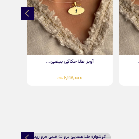
.
آویز طلا حکاکی بیضی...
5,783,000
تومان