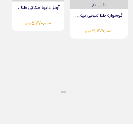
آویز دایره حکاکی طلا...
گوشواره طلا میخی نیم...
5,770,000
تومان
29,777,000
تومان