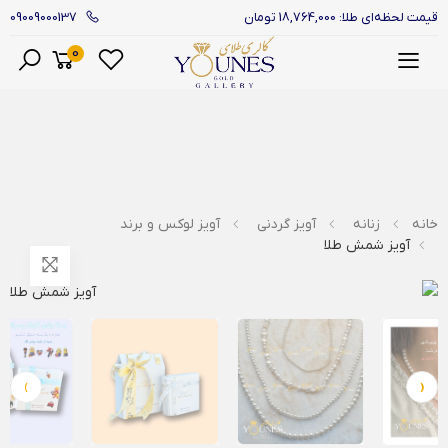
09009000137
قیمت لحظه‌ای طلا: 18,764,000 تومان
0
منو
خانه
زنانه
آویز گردنی
آویز لوکس و برند
آویز شمش طلا
›
‹