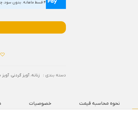
۴ قسط ماهانه. بدون سود، چک و ضامن.
دسته بندی :
زنانه
،
آویز گردنی
،
آویز 
نحوه محاسبه قیمت
خصوصیات
د