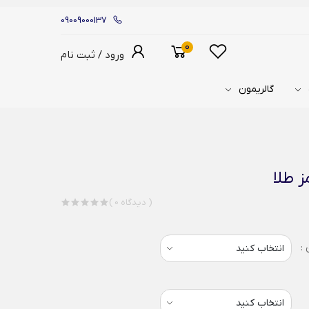
09009000137
0
ورود / ثبت نام
گالریمون
ز طلا
( 0 دیدگاه )