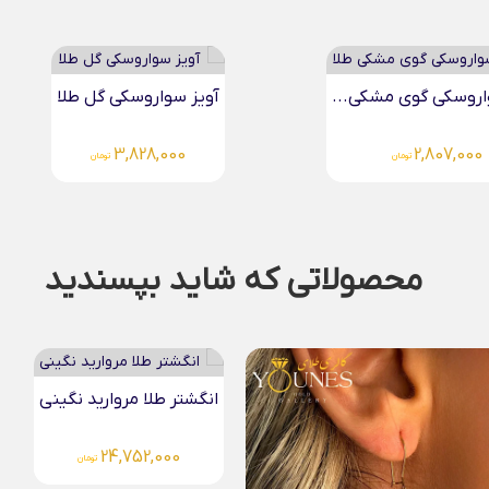
اروسکی گوی مشکی...
آویز سواروسکی گل طلا
3,828,000
2,807,000
تومان
تومان
محصولاتی که شاید بپسندید
لا مروارید نگینی
آویز طلا سواروسکی قلبی...
3,572,000
24,752,0
تومان
تومان