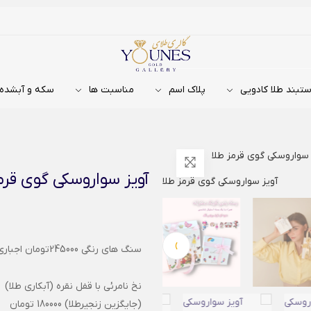
تبند طلا کادویی
پلاک اسم
مناسبت ها
سکه و آبشده
 سواروسکی گوی قرمز طلا
آویز سواروسکی گوی قرم
›
سنگ های رنگی 245000تومان اجباری :
نخ نامرئی با قفل نقره (آبکاری طلا)
(جایگزین زنجیرطلا) 180000 تومان