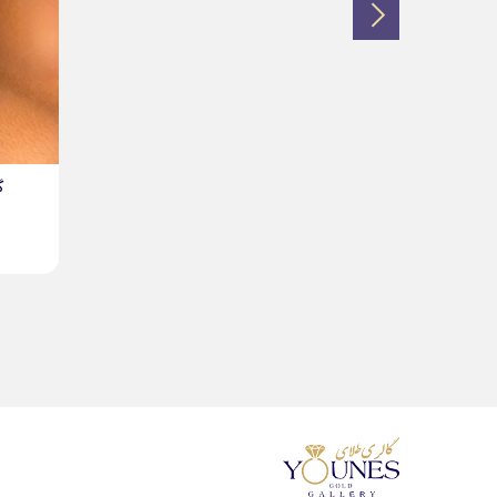
گوشواره طلا عصایی کیارا...
11,993,000
تومان