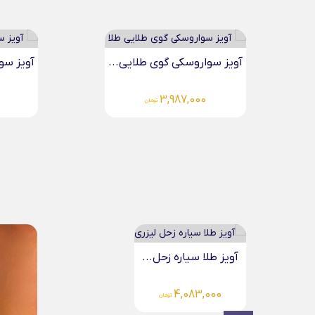
آویز سواروسکی گوی طلایی...
آویز سو
3,987,000
تومان
انگشتر ط
00